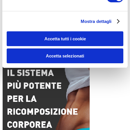
Nome
*
Mostra dettagli
Email
*
Sito web
Accetta tutti i cookie
Accetta selezionati
15WORKOUT SCARICA ORA