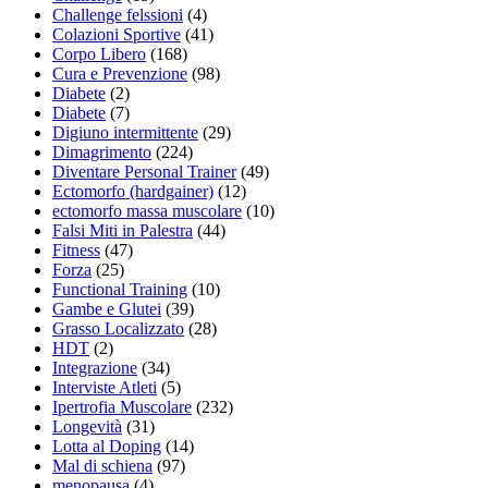
Challenge felssioni
(4)
Colazioni Sportive
(41)
Corpo Libero
(168)
Cura e Prevenzione
(98)
Diabete
(2)
Diabete
(7)
Digiuno intermittente
(29)
Dimagrimento
(224)
Diventare Personal Trainer
(49)
Ectomorfo (hardgainer)
(12)
ectomorfo massa muscolare
(10)
Falsi Miti in Palestra
(44)
Fitness
(47)
Forza
(25)
Functional Training
(10)
Gambe e Glutei
(39)
Grasso Localizzato
(28)
HDT
(2)
Integrazione
(34)
Interviste Atleti
(5)
Ipertrofia Muscolare
(232)
Longevità
(31)
Lotta al Doping
(14)
Mal di schiena
(97)
menopausa
(4)