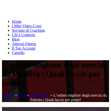
Home
I Miei Video-Corsi
Servizio di Coaching
Chi è Umberto
Blog
Attrezzi Fitness
Il Tuo Account
Carrello
L’ordine migliore degli esercizi
da Palestra | Quali faccio per
primi?
Home
»
Blog
»
Allenamento
»
L’ordine migliore degli esercizi da
Palestra | Quali faccio per primi?