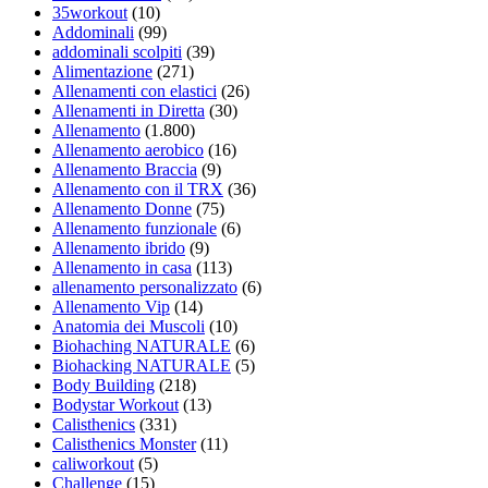
35workout
(10)
Addominali
(99)
addominali scolpiti
(39)
Alimentazione
(271)
Allenamenti con elastici
(26)
Allenamenti in Diretta
(30)
Allenamento
(1.800)
Allenamento aerobico
(16)
Allenamento Braccia
(9)
Allenamento con il TRX
(36)
Allenamento Donne
(75)
Allenamento funzionale
(6)
Allenamento ibrido
(9)
Allenamento in casa
(113)
allenamento personalizzato
(6)
Allenamento Vip
(14)
Anatomia dei Muscoli
(10)
Biohaching NATURALE
(6)
Biohacking NATURALE
(5)
Body Building
(218)
Bodystar Workout
(13)
Calisthenics
(331)
Calisthenics Monster
(11)
caliworkout
(5)
Challenge
(15)