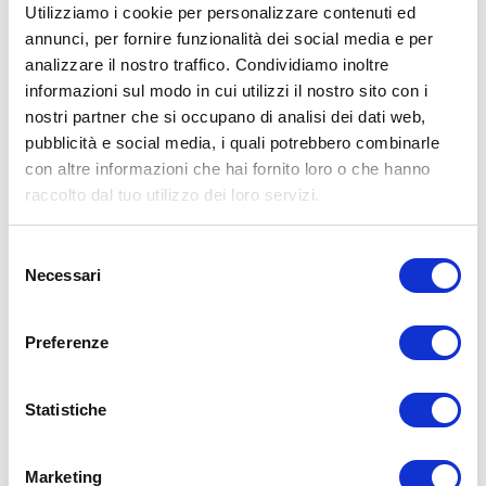
Utilizziamo i cookie per personalizzare contenuti ed
il trx, e con altri attrezzi può causare infortuni, si consiglia pertanto
di prestare la massima attenzione e di eseguire esercizi e
annunci, per fornire funzionalità dei social media e per
metodologie adatte al proprio livello di forma. Consultare il proprio
analizzare il nostro traffico. Condividiamo inoltre
medico di fiducia prima di intraprendere qualsiasi forma di attività
informazioni sul modo in cui utilizzi il nostro sito con i
fisica o regime alimentare.
nostri partner che si occupano di analisi dei dati web,
Condividi:
pubblicità e social media, i quali potrebbero combinarle
con altre informazioni che hai fornito loro o che hanno
X
raccolto dal tuo utilizzo dei loro servizi.
Facebook
Selezione
Allenamento
Necessari
allenamento
ordine esercizi
del
consenso
ADD COMMENT
Preferenze
Commento
*
Statistiche
Marketing