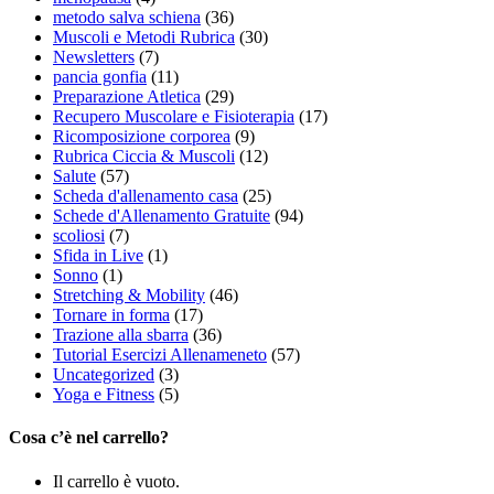
metodo salva schiena
(36)
Muscoli e Metodi Rubrica
(30)
Newsletters
(7)
pancia gonfia
(11)
Preparazione Atletica
(29)
Recupero Muscolare e Fisioterapia
(17)
Ricomposizione corporea
(9)
Rubrica Ciccia & Muscoli
(12)
Salute
(57)
Scheda d'allenamento casa
(25)
Schede d'Allenamento Gratuite
(94)
scoliosi
(7)
Sfida in Live
(1)
Sonno
(1)
Stretching & Mobility
(46)
Tornare in forma
(17)
Trazione alla sbarra
(36)
Tutorial Esercizi Allenameneto
(57)
Uncategorized
(3)
Yoga e Fitness
(5)
Cosa c’è nel carrello?
Il carrello è vuoto.