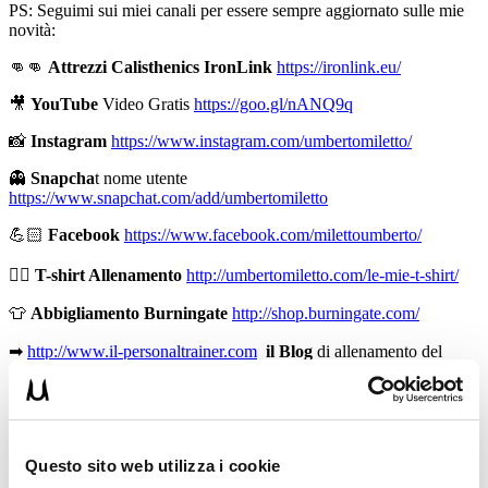
PS: Seguimi sui miei canali per essere sempre aggiornato sulle mie
novità:
👊👊
Attrezzi Calisthenics IronLink
https://ironlink.eu/
🎥
YouTube
Video Gratis
https://goo.gl/nANQ9q
📸
Instagram
https://www.instagram.com/umbertomiletto/
👻
Snapcha
t nome utente
https://www.snapchat.com/add/umbertomiletto
💪🏻
Facebook
https://www.facebook.com/milettoumberto/
🏋🏻
T-shirt Allenamento
http://umbertomiletto.com/le-mie-t-shirt/
👕
Abbigliamento Burningate
http://shop.burningate.com/
➡
http://www.il-personaltrainer.com
il Blog
di allenamento del
personal trainer Umberto Miletto
Avvertenze: le informazioni contenute in questi video non intendono
sostituirsi in nessun modo a parere medico o di altri specialisti.
L’autore declina ogni responsabilità di effetti o di conseguenze
Questo sito web utilizza i cookie
risultanti dall’uso di tali informazioni e dalla loro messa in pratica.
L’allenamento con sovraccarichi, a corpo libero, con i kettlebell, con