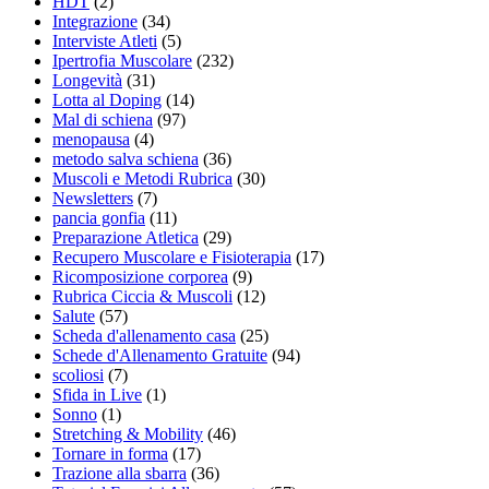
HDT
(2)
Integrazione
(34)
Interviste Atleti
(5)
Ipertrofia Muscolare
(232)
Longevità
(31)
Lotta al Doping
(14)
Mal di schiena
(97)
menopausa
(4)
metodo salva schiena
(36)
Muscoli e Metodi Rubrica
(30)
Newsletters
(7)
pancia gonfia
(11)
Preparazione Atletica
(29)
Recupero Muscolare e Fisioterapia
(17)
Ricomposizione corporea
(9)
Rubrica Ciccia & Muscoli
(12)
Salute
(57)
Scheda d'allenamento casa
(25)
Schede d'Allenamento Gratuite
(94)
scoliosi
(7)
Sfida in Live
(1)
Sonno
(1)
Stretching & Mobility
(46)
Tornare in forma
(17)
Trazione alla sbarra
(36)