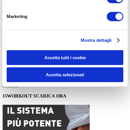
Commento
*
Marketing
Mostra dettagli
Nome
*
Accetta tutti i cookie
Email
*
Sito web
Accetta selezionati
15WORKOUT SCARICA ORA