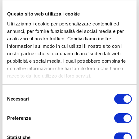
🏋🏻‍♂️ T-shirt Allenamento
http://umbertomiletto.com/le-mie-t-shirt/
Questo sito web utilizza i cookie
Avvertenze: le informazioni contenute in questi video non intendono
sostituirsi in nessun modo a parere medico o di altri specialisti.
Utilizziamo i cookie per personalizzare contenuti ed
L’autore declina ogni responsabilità di effetti o di conseguenze
annunci, per fornire funzionalità dei social media e per
risultanti dall’uso di tali informazioni e dalla loro messa in pratica.
analizzare il nostro traffico. Condividiamo inoltre
L’allenamento con sovraccarichi, a corpo libero, con i kettlebell, con
il trx, e con altri attrezzi può causare infortuni, si consiglia pertanto
informazioni sul modo in cui utilizzi il nostro sito con i
di prestare la massima attenzione e di eseguire esercizi e
nostri partner che si occupano di analisi dei dati web,
metodologie adatte al proprio livello di forma. Consultare il proprio
pubblicità e social media, i quali potrebbero combinarle
medico di fiducia prima di intraprendere qualsiasi forma di attività
fisica o regime alimentare.
con altre informazioni che hai fornito loro o che hanno
raccolto dal tuo utilizzo dei loro servizi.
Condividi:
X
Selezione
Facebook
Necessari
del
consenso
Alimentazione
Preferenze
alimentazione
dieta
dimagrire
grasso
ADD COMMENT
Statistiche