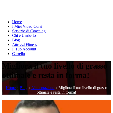
Home
I Miei Video-Corsi
Servizio di Coaching
Chi è Umberto
Blog
Attrezzi Fitness
Il Tuo Account
Carrello
Migliora il tuo livello di grasso
ottimale e resta in forma!
Home
»
Blog
»
Alimentazione
»
Migliora il tuo livello di grasso
ottimale e resta in forma!