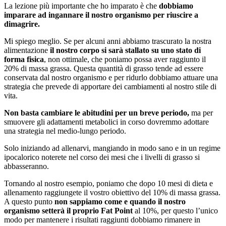
La lezione più importante che ho imparato è che
dobbiamo
imparare ad ingannare il nostro organismo per riuscire a
dimagrire.
Mi spiego meglio. Se per alcuni anni abbiamo trascurato la nostra
alimentazione
il nostro corpo si sarà stallato su uno stato di
forma fisica
, non ottimale, che poniamo possa aver raggiunto il
20% di massa grassa. Questa quantità di grasso tende ad essere
conservata dal nostro organismo e per ridurlo dobbiamo attuare una
strategia che prevede di apportare dei cambiamenti al nostro stile di
vita.
Non basta cambiare le abitudini per un breve periodo,
ma per
smuovere gli adattamenti metabolici in corso dovremmo adottare
una strategia nel medio-lungo periodo.
Solo iniziando ad allenarvi, mangiando in modo sano e in un regime
ipocalorico noterete nel corso dei mesi che i livelli di grasso si
abbasseranno.
Tornando al nostro esempio, poniamo che dopo 10 mesi di dieta e
allenamento raggiungete il vostro obiettivo del 10% di massa grassa.
A questo punto
non sappiamo come e quando il nostro
organismo setterà il proprio Fat Point
al 10%, per questo l’unico
modo per mantenere i risultati raggiunti dobbiamo rimanere in