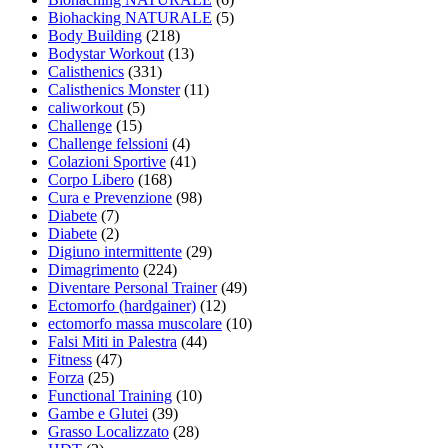
Biohacking NATURALE
(5)
Body Building
(218)
Bodystar Workout
(13)
Calisthenics
(331)
Calisthenics Monster
(11)
caliworkout
(5)
Challenge
(15)
Challenge felssioni
(4)
Colazioni Sportive
(41)
Corpo Libero
(168)
Cura e Prevenzione
(98)
Diabete
(7)
Diabete
(2)
Digiuno intermittente
(29)
Dimagrimento
(224)
Diventare Personal Trainer
(49)
Ectomorfo (hardgainer)
(12)
ectomorfo massa muscolare
(10)
Falsi Miti in Palestra
(44)
Fitness
(47)
Forza
(25)
Functional Training
(10)
Gambe e Glutei
(39)
Grasso Localizzato
(28)