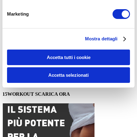
Marketing
Mostra dettagli
Nome
*
Accetta tutti i cookie
Email
*
Sito web
Accetta selezionati
15WORKOUT SCARICA ORA