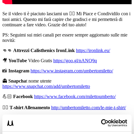
Se il video ti è piaciuto lasciami un 👍🏻 Mi Piace e Condividilo con i
tuoi amici. Questo mi farà capire che gradisci e mi permetterà di
continuare a fare video. Grazie del tuo aiuto!
PS: Seguimi sui miei canali per essere sempre aggiornato sulle mie
novità:
👊👊
Attrezzi Calisthenics IronLink
https://ironlink.eu/
🎥
YouTube
Video Gratis
https://goo.gl/nANQ9q
📸
Instagram
https://www.instagram.com/umbertomiletto/
👻
Snapcha
t nome utente
https://www.snapchat.com/add/umbertomiletto
💪🏻
Facebook
https://www.facebook.com/milettoumberto/
🏋🏻
T-shirt Allenamento
http://umbertomiletto.com/le-mie-t-shirt/
👕
Abbigliamento Burningate
http://shop.burningate.com/
➡
http://www.il-personaltrainer.com
il Blog
di allenamento del
personal trainer Umberto Miletto