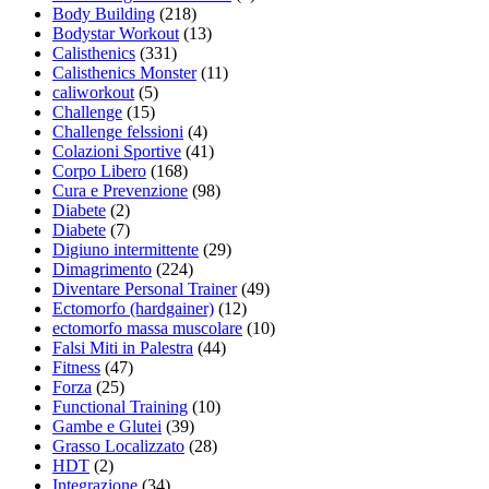
Body Building
(218)
Bodystar Workout
(13)
Calisthenics
(331)
Calisthenics Monster
(11)
caliworkout
(5)
Challenge
(15)
Challenge felssioni
(4)
Colazioni Sportive
(41)
Corpo Libero
(168)
Cura e Prevenzione
(98)
Diabete
(2)
Diabete
(7)
Digiuno intermittente
(29)
Dimagrimento
(224)
Diventare Personal Trainer
(49)
Ectomorfo (hardgainer)
(12)
ectomorfo massa muscolare
(10)
Falsi Miti in Palestra
(44)
Fitness
(47)
Forza
(25)
Functional Training
(10)
Gambe e Glutei
(39)
Grasso Localizzato
(28)
HDT
(2)
Integrazione
(34)