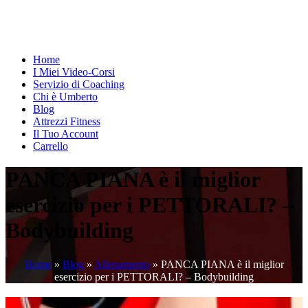
Home
I Miei Video-Corsi
Servizio di Coaching
Chi è Umberto
Blog
Attrezzi Fitness
Il Tuo Account
Carrello
PANCA PIANA è il miglior
esercizio per i PETTORALI? –
Bodybuilding
Home
»
Blog
»
Allenamento
»
PANCA PIANA è il miglior
esercizio per i PETTORALI? – Bodybuilding