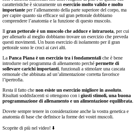
caratteristiche è sicuramente un
esercizio molto valido e molto
importante
per l’allenamento della parte superiore del corpo, ma
per capire quanto sia efficace sul gran pettorale dobbiamo
comprendere l’anatomia e la funzione di questo muscolo.
Il
gran pettorale è un muscolo che adduce e intraruota
, per cui
per allenarlo al meglio dobbiamo trovare un esercizio che preveda
questi movimenti. Un buon esercizio di isolamento per il gran
pettorale sono le croci ai cavi alti.
La
Panca Piana è un esercizio tra i fondamentali
che è bene
introdurre nel programma di allenamento perché
permette di
sollevare carichi importanti
, funzionali a stimolare una cascata
ormonale che abbinata ad un’alimentazione corretta favorisce
l’ipertrofia.
Resta il fatto che
non esiste un esercizio migliore in assoluto
.
Risultati soddisfacenti si ottengono con i
giusti stimoli, una buona
programmazione di allenamento e un alimentazione equilibrata
.
Dovete sempre tenere in considerazione anche la vostra genetica e
anatomia di base che definisce la forme dei vostri muscoli.
Scoprite di più nel video! ⬇️