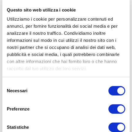
Questo sito web utilizza i cookie
Avvertenze: le informazioni contenute in questi video non intendono
sostituirsi in nessun modo a parere medico o di altri specialisti.
Utilizziamo i cookie per personalizzare contenuti ed
L’autore declina ogni responsabilità di effetti o di conseguenze
risultanti dall’uso di tali informazioni e dalla loro messa in pratica.
annunci, per fornire funzionalità dei social media e per
L’allenamento con sovraccarichi, a corpo libero, con i kettlebell, con
analizzare il nostro traffico. Condividiamo inoltre
il trx, e con altri attrezzi può causare infortuni, si consiglia pertanto
informazioni sul modo in cui utilizzi il nostro sito con i
di prestare la massima attenzione e di eseguire esercizi e
metodologie adatte al proprio livello di forma. Consultare il proprio
nostri partner che si occupano di analisi dei dati web,
medico di fiducia prima di intraprendere qualsiasi forma di attività
pubblicità e social media, i quali potrebbero combinarle
fisica o regime alimentare.
con altre informazioni che hai fornito loro o che hanno
Condividi:
raccolto dal tuo utilizzo dei loro servizi.
X
Selezione
Facebook
Necessari
del
consenso
Allenamento
Body Building
gran pettorale
muscolo
panca piana
pettorali
Preferenze
ADD COMMENT
Statistiche
Commento
*