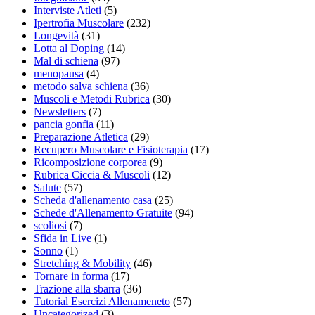
Interviste Atleti
(5)
Ipertrofia Muscolare
(232)
Longevità
(31)
Lotta al Doping
(14)
Mal di schiena
(97)
menopausa
(4)
metodo salva schiena
(36)
Muscoli e Metodi Rubrica
(30)
Newsletters
(7)
pancia gonfia
(11)
Preparazione Atletica
(29)
Recupero Muscolare e Fisioterapia
(17)
Ricomposizione corporea
(9)
Rubrica Ciccia & Muscoli
(12)
Salute
(57)
Scheda d'allenamento casa
(25)
Schede d'Allenamento Gratuite
(94)
scoliosi
(7)
Sfida in Live
(1)
Sonno
(1)
Stretching & Mobility
(46)
Tornare in forma
(17)
Trazione alla sbarra
(36)
Tutorial Esercizi Allenameneto
(57)
Uncategorized
(3)