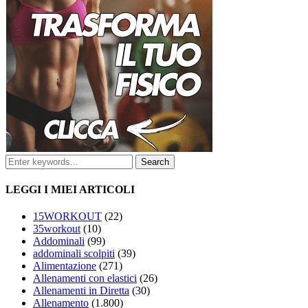
LEGGI I MIEI ARTICOLI
15WORKOUT
(22)
35workout
(10)
Addominali
(99)
addominali scolpiti
(39)
Alimentazione
(271)
Allenamenti con elastici
(26)
Allenamenti in Diretta
(30)
Allenamento
(1.800)