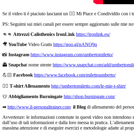
Se il video ti è piaciuto lasciami un 👍🏻 Mi Piace e Condividilo con i 
PS: Seguimi sui miei canali per essere sempre aggiornato sulle mie nov
👊👊
Attrezzi Calisthenics IronLink
https://ironlink.eu/
🎥
YouTube
Video Gratis
https://goo.gl/nANQ9q
📸
Instagram
https://www.instagram.com/umbertomiletto/
👻
Snapcha
t nome utente
https://www.snapchat.com/add/umbertomil
💪🏻
Facebook
https://www.facebook.com/milettoumberto/
🏋🏻
T-shirt Allenamento
http://umbertomiletto.com/le-mie-t-shirt/
👕
Abbigliamento Burningate
http://shop.burningate.com/
➡
http://www.il-personaltrainer.com
il Blog
di allenamento del perso
Avvertenze: le informazioni contenute in questi video non intendono sost
dall’uso di tali informazioni e dalla loro messa in pratica. L’allenamento
massima attenzione e di eseguire esercizi e metodologie adatte al propri