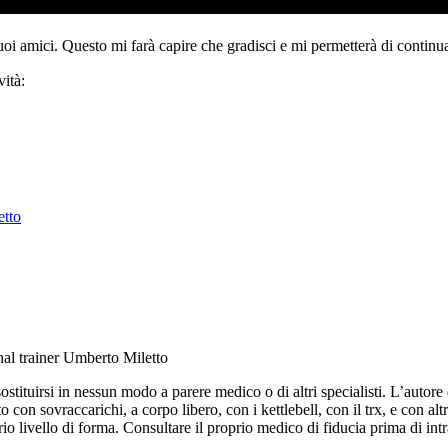
tuoi amici. Questo mi farà capire che gradisci e mi permetterà di continua
ità:
etto
nal trainer Umberto Miletto
ituirsi in nessun modo a parere medico o di altri specialisti. L’autore d
 con sovraccarichi, a corpo libero, con i kettlebell, con il trx, e con altr
o livello di forma. Consultare il proprio medico di fiducia prima di intr