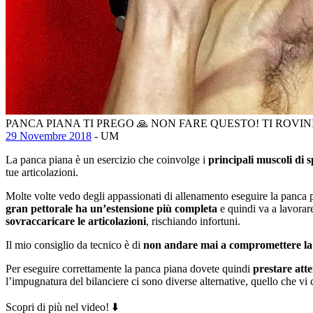
PANCA PIANA TI PREGO 🙏 NON FARE QUESTO! TI ROVIN
29 Novembre 2018
- UM
La panca piana è un esercizio che coinvolge i
principali muscoli di s
tue articolazioni.
Molte volte vedo degli appassionati di allenamento eseguire la panca
gran pettorale ha un’estensione più completa
e quindi va a lavorare
sovraccaricare le articolazioni
, rischiando infortuni.
Il mio consiglio da tecnico è di
non andare mai a compromettere la s
Per eseguire correttamente la panca piana dovete quindi
prestare atte
l’impugnatura del bilanciere ci sono diverse alternative, quello che v
Scopri di più nel video! ⬇️