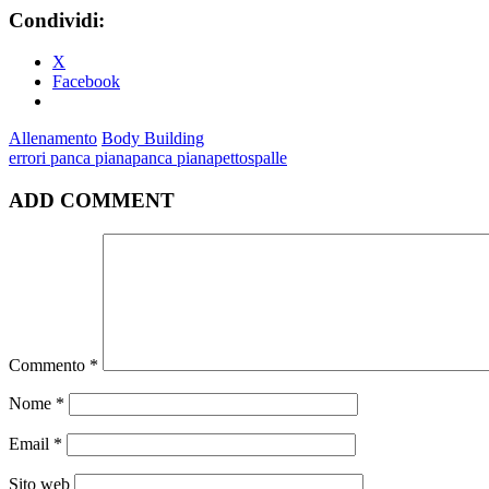
Condividi:
X
Facebook
Allenamento
Body Building
errori panca piana
panca piana
petto
spalle
ADD COMMENT
Commento
*
Nome
*
Email
*
Sito web