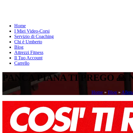
Home
I Miei Video-Corsi
Servizio di Coaching
Chi è Umberto
Blog
Attrezzi Fitness
Il Tuo Account
Carrello
PANCA PIANA TI PREGO 🙏 
Home
»
Blog
»
Allen