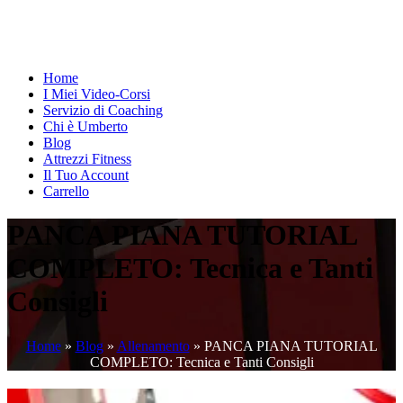
Home
I Miei Video-Corsi
Servizio di Coaching
Chi è Umberto
Blog
Attrezzi Fitness
Il Tuo Account
Carrello
PANCA PIANA TUTORIAL
COMPLETO: Tecnica e Tanti
Consigli
Home
»
Blog
»
Allenamento
»
PANCA PIANA TUTORIAL
COMPLETO: Tecnica e Tanti Consigli