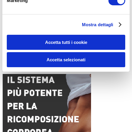
Marketing
Nome
*
Mostra dettagli
Email
*
Sito web
Accetta tutti i cookie
Accetta selezionati
15WORKOUT SCARICA ORA