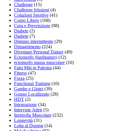
Challenge
(15)
Challenge felssioni
(4)
Colazioni Sportive
(41)
Corpo Libero
(168)
Cura e Prevenzione
(98)
Diabete
(2)
Diabete
(7)
Digiuno intermittente
(29)
Dimagrimento
(224)
Diventare Personal Trainer
(49)
Ectomorfo (hardgainer)
(12)
ectomorfo massa muscolare
(10)
Falsi Miti in Palestra
(44)
Fitness
(47)
Forza
(25)
Functional Training
(10)
Gambe e Glutei
(39)
Grasso Localizzato
(28)
HDT
(2)
Integrazione
(34)
Interviste Atleti
(5)
Ipertrofia Muscolare
(232)
Longevità
(31)
Lotta al Doping
(14)
Mal di schiena
(97)