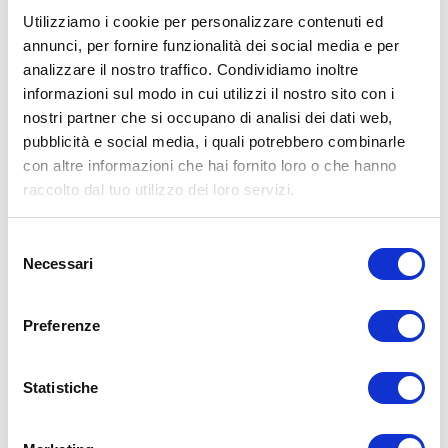
conseguenze risultanti dall’uso di tali informazioni e dalla loro messa
in pratica. L’allenamento con sovraccarichi, a corpo libero, con i
Utilizziamo i cookie per personalizzare contenuti ed
kettlebell, con il trx, e con altri attrezzi può causare infortuni, si
annunci, per fornire funzionalità dei social media e per
consiglia pertanto di prestare la massima attenzione e di eseguire
analizzare il nostro traffico. Condividiamo inoltre
esercizi e metodologie adatte al proprio livello di forma. Consultare
il proprio medico di fiducia prima di intraprendere qualsiasi forma di
informazioni sul modo in cui utilizzi il nostro sito con i
attività fisica o regime alimentare.
nostri partner che si occupano di analisi dei dati web,
pubblicità e social media, i quali potrebbero combinarle
Condividi:
con altre informazioni che hai fornito loro o che hanno
X
raccolto dal tuo utilizzo dei loro servizi.
Facebook
Selezione
Allenamento
Necessari
del
panca piana
tutorial
consenso
ADD COMMENT
Preferenze
Commento
*
Statistiche