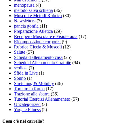
menopausa
(4)
metodo salva schiena
(36)
Muscoli e Metodi Rubrica
(30)
Newsletters
(7)
pancia gonfia
(11)
Preparazione Atletica
(29)
Recupero Muscolare e Fisioterapia
(17)
Ricomposizione corporea
(9)
Rubrica Ciccia & Muscoli
(12)
Salute
(57)
Scheda d'allenamento casa
(25)
Schede d'Allenamento Gratuite
(94)
scoliosi
(7)
Sfida in Live
(1)
Sonno
(1)
Stretching & Mobility
(46)
Tornare in forma
(17)
Trazione alla sbarra
(36)
Tutorial Esercizi Allenameneto
(57)
Uncategorized
(3)
Yoga e Fitness
(5)
Cosa c’è nel carrello?