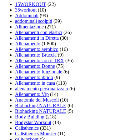
15WORKOUT
(22)
35workout
(10)
Addominali
(99)
addominali scolpiti
(39)
Alimentazione
(271)
Allenamenti con elastici
(26)
Allenamenti in Diretta
(30)
Allenamento
(1.800)
Allenamento aerobico
(16)
Allenamento Braccia
(9)
Allenamento con il TRX
(36)
Allenamento Donne
(75)
Allenamento funzionale
(6)
Allenamento ibrido
(9)
Allenamento in casa
(113)
allenamento personalizzato
(6)
Allenamento Vip
(14)
Anatomia dei Muscoli
(10)
Biohaching NATURALE
(6)
Biohacking NATURALE
(5)
Body Building
(218)
Bodystar Workout
(13)
Calisthenics
(331)
Calisthenics Monster
(11)
caliworkout
(5)