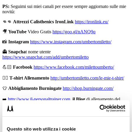
PS:
Seguimi sui miei canali per essere sempre aggiornato sulle mie
novità:
👊👊
Attrezzi Calisthenics IronLink
https://ironlink.eu/
🎥
YouTube
Video Gratis
https://goo.gl/nANQ9q
📸
Instagram
https://www.instagram.com/umbertomiletto/
👻
Snapcha
t nome utente
https://www.snapchat.com/add/umbertomiletto
💪🏻
Facebook
https://www.facebook.com/milettoumberto/
🏋🏻
T-shirt Allenamento
http://umbertomiletto.com/le-mie-t-shirt/
👕
Abbigliamento Burningate
http://shop.burningate.com/
➡️
http://www.il-personaltrainer.com
il Blog
di allenamento del
personal trainer Umberto Miletto
Avvertenze:
le informazioni contenute in questi video non
intendono sostituirsi in nessun modo a parere medico o di altri
specialisti. L’autore declina ogni responsabilità di effetti o di
Questo sito web utilizza i cookie