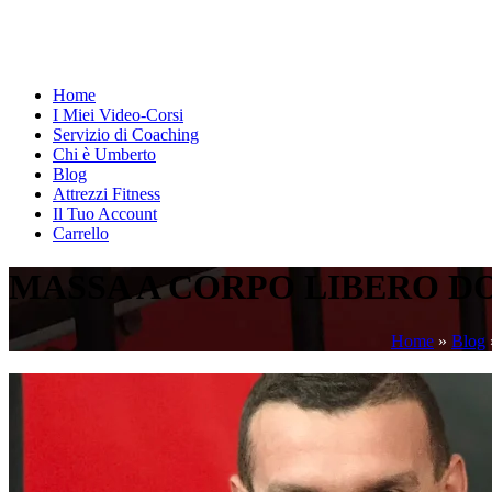
Home
I Miei Video-Corsi
Servizio di Coaching
Chi è Umberto
Blog
Attrezzi Fitness
Il Tuo Account
Carrello
MASSA A CORPO LIBERO DO
Home
»
Blog