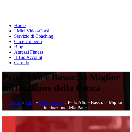
Home
I Miei Video-Corsi
Servizio di Coaching
Chi è Umberto
Blog
Attrezzi Fitness
Il Tuo Account
Carrello
Petto Alto e Basso: la Miglior
Inclinazione della Panca
Home
»
Blog
»
Allenamento
»
Petto Alto e Basso: la Miglior
Inclinazione della Panca