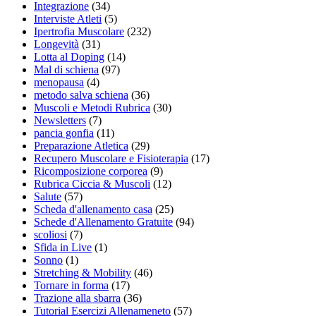
Integrazione
(34)
Interviste Atleti
(5)
Ipertrofia Muscolare
(232)
Longevità
(31)
Lotta al Doping
(14)
Mal di schiena
(97)
menopausa
(4)
metodo salva schiena
(36)
Muscoli e Metodi Rubrica
(30)
Newsletters
(7)
pancia gonfia
(11)
Preparazione Atletica
(29)
Recupero Muscolare e Fisioterapia
(17)
Ricomposizione corporea
(9)
Rubrica Ciccia & Muscoli
(12)
Salute
(57)
Scheda d'allenamento casa
(25)
Schede d'Allenamento Gratuite
(94)
scoliosi
(7)
Sfida in Live
(1)
Sonno
(1)
Stretching & Mobility
(46)
Tornare in forma
(17)
Trazione alla sbarra
(36)
Tutorial Esercizi Allenameneto
(57)