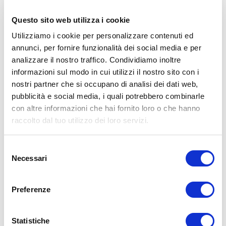
personal trainer Umberto Miletto
Questo sito web utilizza i cookie
Avvertenze: le informazioni contenute in questi video non intendono
sostituirsi in nessun modo a parere medico o di altri specialisti.
Utilizziamo i cookie per personalizzare contenuti ed
L’autore declina ogni responsabilità di effetti o di conseguenze
annunci, per fornire funzionalità dei social media e per
risultanti dall’uso di tali informazioni e dalla loro messa in pratica.
L’allenamento con sovraccarichi, a corpo libero, con i kettlebell, con
analizzare il nostro traffico. Condividiamo inoltre
il trx, e con altri attrezzi può causare infortuni, si consiglia pertanto
informazioni sul modo in cui utilizzi il nostro sito con i
di prestare la massima attenzione e di eseguire esercizi e
nostri partner che si occupano di analisi dei dati web,
metodologie adatte al proprio livello di forma. Consultare il proprio
medico di fiducia prima di intraprendere qualsiasi forma di attività
pubblicità e social media, i quali potrebbero combinarle
fisica o regime alimentare.
con altre informazioni che hai fornito loro o che hanno
raccolto dal tuo utilizzo dei loro servizi.
Condividi:
X
Selezione
Facebook
Necessari
del
consenso
Allenamento
panca
petto
spalle
Preferenze
ADD COMMENT
Statistiche