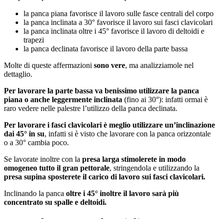
la panca piana favorisce il lavoro sulle fasce centrali del corpo
la panca inclinata a 30° favorisce il lavoro sui fasci clavicolari
la panca inclinata oltre i 45° favorisce il lavoro di deltoidi e
trapezi
la panca declinata favorisce il lavoro della parte bassa
Molte di queste affermazioni
sono vere
, ma analizziamole nel
dettaglio.
Per lavorare la parte bassa va benissimo utilizzare la panca
piana o anche leggermente inclinata
(fino ai 30°): infatti ormai è
raro vedere nelle palestre l’utilizzo della panca declinata.
Per lavorare i fasci clavicolari è meglio utilizzare un’inclinazione
dai 45° in su
, infatti si è visto che lavorare con la panca orizzontale
o a 30° cambia poco.
Se lavorate inoltre con la
presa larga stimolerete in modo
omogeneo tutto il gran pettorale
, stringendola e utilizzando la
presa supina sposterete il carico di lavoro sui fasci clavicolari.
Inclinando la panca
oltre i 45° inoltre il lavoro sarà più
concentrato su spalle e deltoidi.