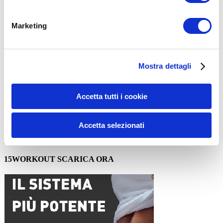
Commento
*
Marketing
Mostra dettagli
Nome
*
Accetta tutti i cookie
Email
*
Sito web
Accetta selezionati
15WORKOUT SCARICA ORA