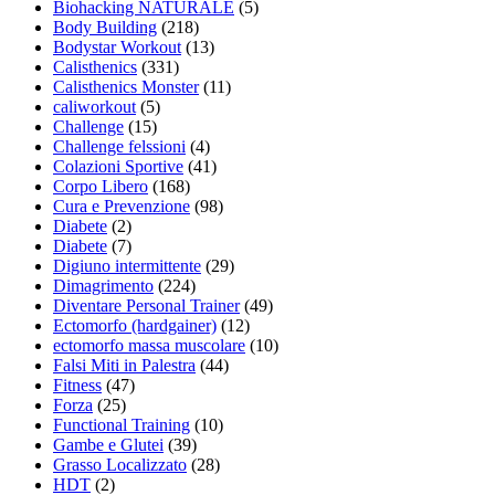
Biohacking NATURALE
(5)
Body Building
(218)
Bodystar Workout
(13)
Calisthenics
(331)
Calisthenics Monster
(11)
caliworkout
(5)
Challenge
(15)
Challenge felssioni
(4)
Colazioni Sportive
(41)
Corpo Libero
(168)
Cura e Prevenzione
(98)
Diabete
(2)
Diabete
(7)
Digiuno intermittente
(29)
Dimagrimento
(224)
Diventare Personal Trainer
(49)
Ectomorfo (hardgainer)
(12)
ectomorfo massa muscolare
(10)
Falsi Miti in Palestra
(44)
Fitness
(47)
Forza
(25)
Functional Training
(10)
Gambe e Glutei
(39)
Grasso Localizzato
(28)
HDT
(2)