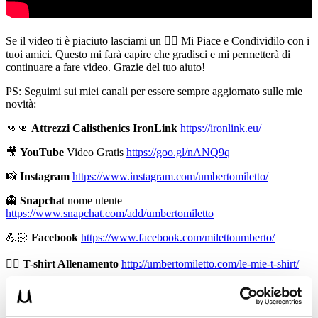
Se il video ti è piaciuto lasciami un 👍🏻 Mi Piace e Condividilo con i
tuoi amici. Questo mi farà capire che gradisci e mi permetterà di
continuare a fare video. Grazie del tuo aiuto!
PS: Seguimi sui miei canali per essere sempre aggiornato sulle mie
novità:
👊👊
Attrezzi Calisthenics IronLink
https://ironlink.eu/
🎥
YouTube
Video Gratis
https://goo.gl/nANQ9q
📸
Instagram
https://www.instagram.com/umbertomiletto/
👻
Snapcha
t nome utente
https://www.snapchat.com/add/umbertomiletto
💪🏻
Facebook
https://www.facebook.com/milettoumberto/
🏋🏻
T-shirt Allenamento
http://umbertomiletto.com/le-mie-t-shirt/
👕
Abbigliamento Burningate
http://shop.burningate.com/
➡
http://www.il-personaltrainer.com
il Blog
di allenamento del