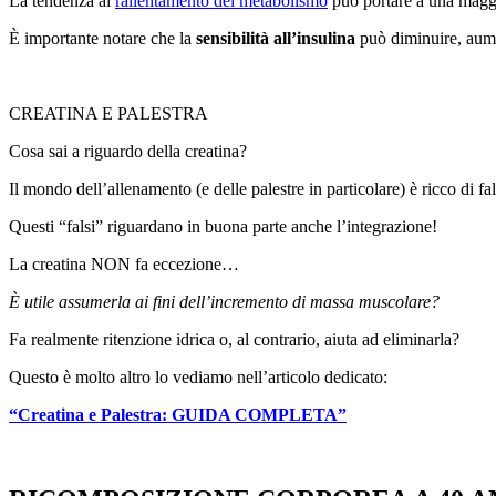
La tendenza al
rallentamento del metabolismo
può portare a una maggio
È importante notare che la
sensibilità all’insulina
può diminuire, aume
CREATINA E PALESTRA
Cosa sai a riguardo della creatina?
Il mondo dell’allenamento (e delle palestre in particolare) è ricco di fal
Questi “falsi” riguardano in buona parte anche l’integrazione!
La creatina NON fa eccezione…
È utile assumerla ai fini dell’incremento di massa muscolare?
Fa realmente ritenzione idrica o, al contrario, aiuta ad eliminarla?
Questo è molto altro lo vediamo nell’articolo dedicato:
“Creatina e Palestra: GUIDA COMPLETA”