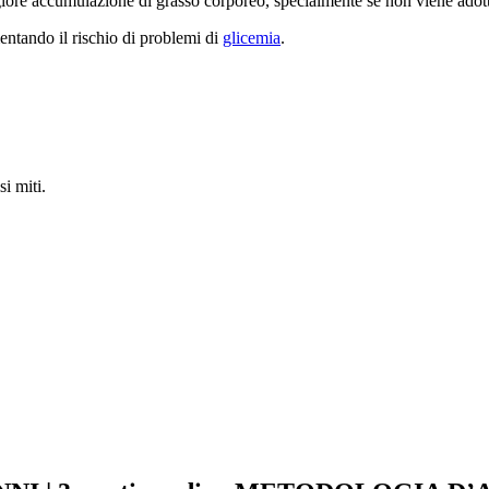
re accumulazione di grasso corporeo, specialmente se non viene adottato 
ntando il rischio di problemi di
glicemia
.
si miti.