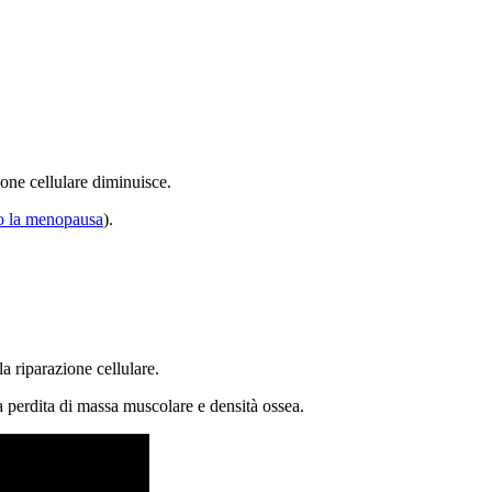
ione cellulare diminuisce.
o la menopausa
).
a riparazione cellulare.
a perdita di massa muscolare e densità ossea.