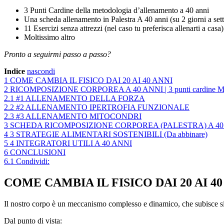
3 Punti Cardine della metodologia d’allenamento a 40 anni
Una scheda allenamento in Palestra A 40 anni (su 2 giorni a set
11 Esercizi senza attrezzi (nel caso tu preferisca allenarti a casa)
Moltissimo altro
Pronto a seguirmi passo a passo?
Indice
nascondi
1
COME CAMBIA IL FISICO DAI 20 AI 40 ANNI
2
RICOMPOSIZIONE CORPOREA A 40 ANNI | 3 punti card
2.1
#1 ALLENAMENTO DELLA FORZA
2.2
#2 ALLENAMENTO IPERTROFIA FUNZIONALE
2.3
#3 ALLENAMENTO MITOCONDRI
3
SCHEDA RICOMPOSIZIONE CORPOREA (PALESTRA) A 40 
4
3 STRATEGIE ALIMENTARI SOSTENIBILI (Da abbinare)
5
4 INTEGRATORI UTILI A 40 ANNI
6
CONCLUSIONI
6.1
Condividi:
COME CAMBIA IL FISICO DAI 20 AI 40
Il nostro corpo è un meccanismo complesso e dinamico, che subisce sign
Dal punto di vista: