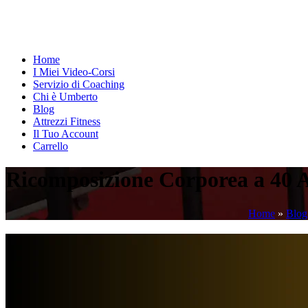
Home
I Miei Video-Corsi
Servizio di Coaching
Chi è Umberto
Blog
Attrezzi Fitness
Il Tuo Account
Carrello
Ricomposizione Corporea a 4
Home
»
Blog