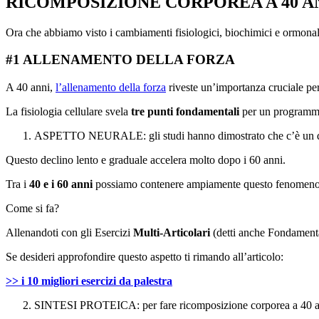
RICOMPOSIZIONE CORPOREA A 40 AN
Ora che abbiamo visto i cambiamenti fisiologici, biochimici e ormonal
#1 ALLENAMENTO DELLA FORZA
A 40 anni,
l’allenamento della forza
riveste un’importanza cruciale per
La fisiologia cellulare svela
tre punti fondamentali
per un programma 
ASPETTO NEURALE: gli studi hanno dimostrato che c’è un dec
Questo declino lento e graduale accelera molto dopo i 60 anni.
Tra i
40 e i 60 anni
possiamo contenere ampiamente questo fenomeno a 
Come si fa?
Allenandoti con gli Esercizi
Multi-Articolari
(detti anche Fondament
Se desideri approfondire questo aspetto ti rimando all’articolo:
>> i 10 migliori esercizi da palestra
SINTESI PROTEICA: per fare ricomposizione corporea a 40 anni