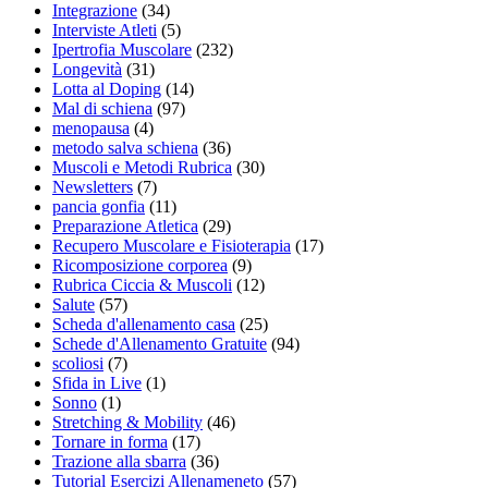
Integrazione
(34)
Interviste Atleti
(5)
Ipertrofia Muscolare
(232)
Longevità
(31)
Lotta al Doping
(14)
Mal di schiena
(97)
menopausa
(4)
metodo salva schiena
(36)
Muscoli e Metodi Rubrica
(30)
Newsletters
(7)
pancia gonfia
(11)
Preparazione Atletica
(29)
Recupero Muscolare e Fisioterapia
(17)
Ricomposizione corporea
(9)
Rubrica Ciccia & Muscoli
(12)
Salute
(57)
Scheda d'allenamento casa
(25)
Schede d'Allenamento Gratuite
(94)
scoliosi
(7)
Sfida in Live
(1)
Sonno
(1)
Stretching & Mobility
(46)
Tornare in forma
(17)
Trazione alla sbarra
(36)
Tutorial Esercizi Allenameneto
(57)