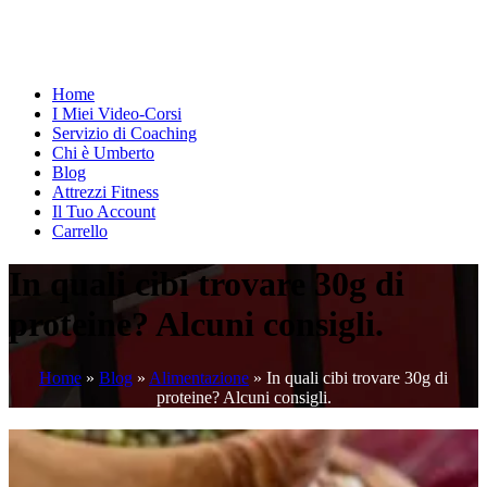
Home
I Miei Video-Corsi
Servizio di Coaching
Chi è Umberto
Blog
Attrezzi Fitness
Il Tuo Account
Carrello
In quali cibi trovare 30g di
proteine? Alcuni consigli.
Home
»
Blog
»
Alimentazione
»
In quali cibi trovare 30g di
proteine? Alcuni consigli.