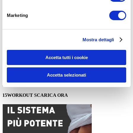
Commento
*
Marketing
Mostra dettagli
Nome
*
Accetta tutti i cookie
Email
*
Sito web
Accetta selezionati
15WORKOUT SCARICA ORA