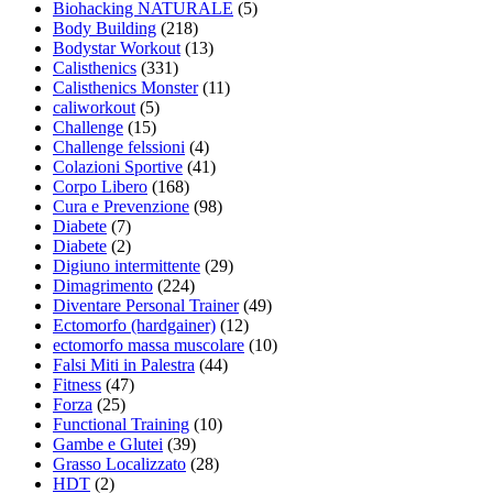
Biohacking NATURALE
(5)
Body Building
(218)
Bodystar Workout
(13)
Calisthenics
(331)
Calisthenics Monster
(11)
caliworkout
(5)
Challenge
(15)
Challenge felssioni
(4)
Colazioni Sportive
(41)
Corpo Libero
(168)
Cura e Prevenzione
(98)
Diabete
(7)
Diabete
(2)
Digiuno intermittente
(29)
Dimagrimento
(224)
Diventare Personal Trainer
(49)
Ectomorfo (hardgainer)
(12)
ectomorfo massa muscolare
(10)
Falsi Miti in Palestra
(44)
Fitness
(47)
Forza
(25)
Functional Training
(10)
Gambe e Glutei
(39)
Grasso Localizzato
(28)
HDT
(2)