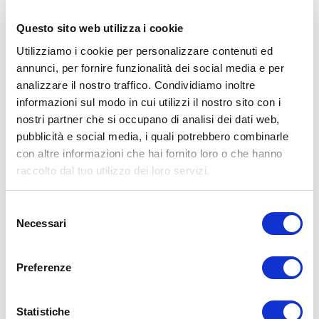
🏋🏻‍♂️ T-shirt Allenamento
http://umbertomiletto.com/le-mie-t-shirt/
Questo sito web utilizza i cookie
Avvertenze: le informazioni contenute in questi video non intendono
sostituirsi in nessun modo a parere medico o di altri specialisti.
Utilizziamo i cookie per personalizzare contenuti ed
L’autore declina ogni responsabilità di effetti o di conseguenze
annunci, per fornire funzionalità dei social media e per
risultanti dall’uso di tali informazioni e dalla loro messa in pratica.
L’allenamento con sovraccarichi, a corpo libero, con i kettlebell, con
analizzare il nostro traffico. Condividiamo inoltre
il trx, e con altri attrezzi può causare infortuni, si consiglia pertanto
informazioni sul modo in cui utilizzi il nostro sito con i
di prestare la massima attenzione e di eseguire esercizi e
nostri partner che si occupano di analisi dei dati web,
metodologie adatte al proprio livello di forma. Consultare il proprio
medico di fiducia prima di intraprendere qualsiasi forma di attività
pubblicità e social media, i quali potrebbero combinarle
fisica o regime alimentare.
con altre informazioni che hai fornito loro o che hanno
raccolto dal tuo utilizzo dei loro servizi.
Condividi:
X
Selezione
Facebook
Necessari
del
consenso
Alimentazione
alimentazione
cibo
proteine
Preferenze
ADD COMMENT
Statistiche