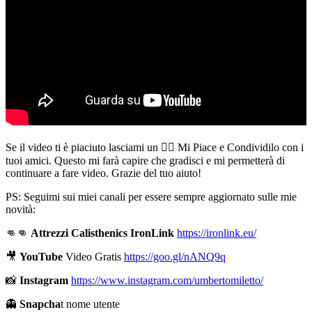
Se il video ti è piaciuto lasciami un 👍🏻 Mi Piace e Condividilo con i
tuoi amici. Questo mi farà capire che gradisci e mi permetterà di
continuare a fare video. Grazie del tuo aiuto!
PS: Seguimi sui miei canali per essere sempre aggiornato sulle mie
novità:
👊👊
Attrezzi Calisthenics IronLink
https://ironlink.eu/
🎥
YouTube
Video Gratis
https://goo.gl/nANQ9q
📸
Instagram
https://www.instagram.com/umbertomiletto/
👻
Snapcha
t nome utente