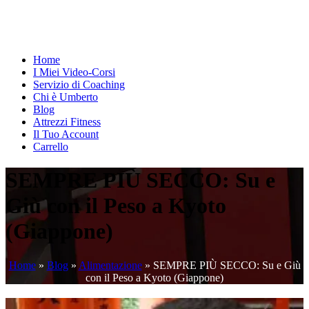
Home
I Miei Video-Corsi
Servizio di Coaching
Chi è Umberto
Blog
Attrezzi Fitness
Il Tuo Account
Carrello
SEMPRE PIÙ SECCO: Su e
Giù con il Peso a Kyoto
(Giappone)
Home
»
Blog
»
Alimentazione
»
SEMPRE PIÙ SECCO: Su e Giù
con il Peso a Kyoto (Giappone)