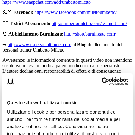
https://www.snapchat.com/add/umbertomiletto
💪🏻
Facebook
https://www.facebook.com/milettoumberto/
🏋🏻
T-shirt Allenamento
http://umbertomiletto.com/le-mie-t-shirt/
👕
Abbigliamento Burningate
http://shop.burningate.com/
➡
http://www.il-personaltrainer.com
il Blog
di allenamento del
personal trainer Umberto Miletto
Avvertenze: le informazioni contenute in questi video non intendono
sostituirsi in nessun modo a parere medico o di altri specialisti.
L’autore declina ogni responsabilità di effetti o di conseguenze
risultanti dall’uso di tali informazioni e dalla loro messa in pratica.
L’allenamento con sovraccarichi, a corpo libero, con i kettlebell, con
il trx, e con altri attrezzi può causare infortuni, si consiglia pertanto
di prestare la massima attenzione e di eseguire esercizi e
metodologie adatte al proprio livello di forma. Consultare il proprio
Questo sito web utilizza i cookie
medico di fiducia prima di intraprendere qualsiasi forma di attività
fisica o regime alimentare.
Utilizziamo i cookie per personalizzare contenuti ed
annunci, per fornire funzionalità dei social media e per
Condividi:
analizzare il nostro traffico. Condividiamo inoltre
X
informazioni sul modo in cui utilizzi il nostro sito con i