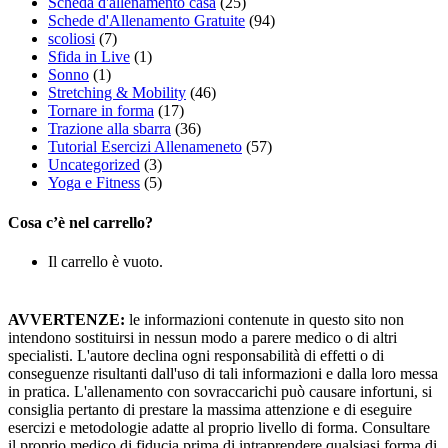
Scheda d'allenamento casa
(25)
Schede d'Allenamento Gratuite
(94)
scoliosi
(7)
Sfida in Live
(1)
Sonno
(1)
Stretching & Mobility
(46)
Tornare in forma
(17)
Trazione alla sbarra
(36)
Tutorial Esercizi Allenameneto
(57)
Uncategorized
(3)
Yoga e Fitness
(5)
Cosa c’è nel carrello?
Il carrello è vuoto.
AVVERTENZE:
le informazioni contenute in questo sito non
intendono sostituirsi in nessun modo a parere medico o di altri
specialisti. L'autore declina ogni responsabilità di effetti o di
conseguenze risultanti dall'uso di tali informazioni e dalla loro messa
in pratica. L'allenamento con sovraccarichi può causare infortuni, si
consiglia pertanto di prestare la massima attenzione e di eseguire
esercizi e metodologie adatte al proprio livello di forma. Consultare
il proprio medico di fiducia prima di intraprendere qualsiasi forma di