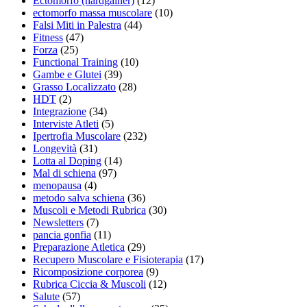
Ectomorfo (hardgainer)
(12)
ectomorfo massa muscolare
(10)
Falsi Miti in Palestra
(44)
Fitness
(47)
Forza
(25)
Functional Training
(10)
Gambe e Glutei
(39)
Grasso Localizzato
(28)
HDT
(2)
Integrazione
(34)
Interviste Atleti
(5)
Ipertrofia Muscolare
(232)
Longevità
(31)
Lotta al Doping
(14)
Mal di schiena
(97)
menopausa
(4)
metodo salva schiena
(36)
Muscoli e Metodi Rubrica
(30)
Newsletters
(7)
pancia gonfia
(11)
Preparazione Atletica
(29)
Recupero Muscolare e Fisioterapia
(17)
Ricomposizione corporea
(9)
Rubrica Ciccia & Muscoli
(12)
Salute
(57)