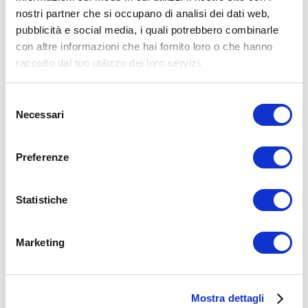
Facebook
nostri partner che si occupano di analisi dei dati web,
pubblicità e social media, i quali potrebbero combinarle
Alimentazione
Allenamento
con altre informazioni che hai fornito loro o che hanno
alimentazione
sali minerali
sudore
raccolto dal tuo utilizzo dei loro servizi.
ADD COMMENT
Selezione
Commento
*
Necessari
del
consenso
Preferenze
Statistiche
Nome
*
Marketing
Email
*
Sito web
Mostra dettagli