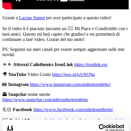
Grazie a
Lucian Stanut
per aver partecipato a questo video!
Se il video ti è piaciuto lasciami un 👍🏻 Mi Piace e Condividilo con i
tuoi amici. Questo mi farà capire che gradisci e mi permetterà di
continuare a fare video. Grazie del tuo aiuto!
PS: Seguimi sui miei canali per essere sempre aggiornato sulle mie
novità:
👊👊
Attrezzi Calisthenics IronLink
https://ironlink.eu/
🎥
YouTube
Video Gratis
https://goo.gl/nANQ9q
📸
Instagram
https://www.instagram.com/umbertomiletto/
👻
Snapcha
t nome utente
https://www.snapchat.com/add/umbertomiletto
💪🏻
Facebook
https://www.facebook.com/milettoumberto/
🏋🏻
T-shirt Allenamento
http://umbertomiletto.com/le-mie-t-shirt/
👕
Abbigliamento Burningate
http://shop.burningate.com/