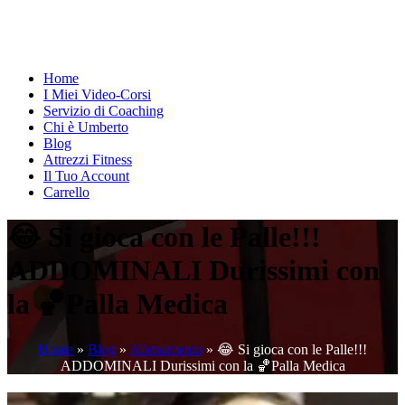
Home
I Miei Video-Corsi
Servizio di Coaching
Chi è Umberto
Blog
Attrezzi Fitness
Il Tuo Account
Carrello
😂 Si gioca con le Palle!!!
ADDOMINALI Durissimi con
la 🏀Palla Medica
Home
»
Blog
»
Allenamento
»
😂 Si gioca con le Palle!!!
ADDOMINALI Durissimi con la 🏀Palla Medica