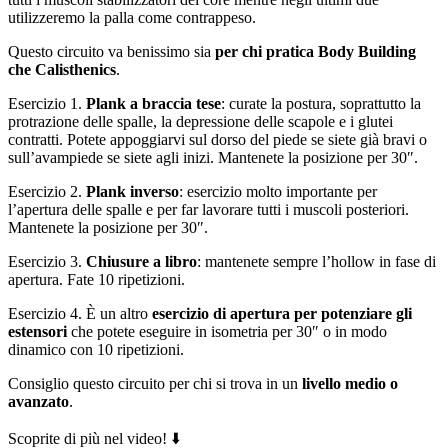
utilizzeremo la palla come contrappeso.
Questo circuito va benissimo sia
per chi pratica Body Building
che Calisthenics
.
Esercizio 1.
Plank a braccia tese
: curate la postura, soprattutto la
protrazione delle spalle, la depressione delle scapole e i glutei
contratti. Potete appoggiarvi sul dorso del piede se siete già bravi o
sull’avampiede se siete agli inizi. Mantenete la posizione per 30″.
Esercizio 2.
Plank inverso
: esercizio molto importante per
l’apertura delle spalle e per far lavorare tutti i muscoli posteriori.
Mantenete la posizione per 30″.
Esercizio 3.
Chiusure a libro
: mantenete sempre l’hollow in fase di
apertura. Fate 10 ripetizioni.
Esercizio 4. È un altro
esercizio di apertura per potenziare gli
estensori
che potete eseguire in isometria per 30″ o in modo
dinamico con 10 ripetizioni.
Consiglio questo circuito per chi si trova in un
livello medio o
avanzato
.
Scoprite di più nel video! ⬇️