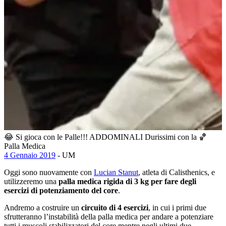
😂 Si gioca con le Palle!!! ADDOMINALI Durissimi con la 🏀
Palla Medica
4 Gennaio 2019
- UM
Oggi sono nuovamente con
Lucian Stanut
, atleta di Calisthenics, e
utilizzeremo una
palla medica rigida di 3 kg per fare degli
esercizi di potenziamento del core
.
Andremo a costruire un
circuito di 4 esercizi
, in cui i primi due
sfrutteranno l’instabilità della palla medica per andare a potenziare
tutti i muscoli stabilizzatori del core mentre negli ultimi due