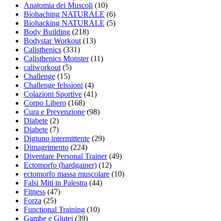
Anatomia dei Muscoli
(10)
Biohaching NATURALE
(6)
Biohacking NATURALE
(5)
Body Building
(218)
Bodystar Workout
(13)
Calisthenics
(331)
Calisthenics Monster
(11)
caliworkout
(5)
Challenge
(15)
Challenge felssioni
(4)
Colazioni Sportive
(41)
Corpo Libero
(168)
Cura e Prevenzione
(98)
Diabete
(2)
Diabete
(7)
Digiuno intermittente
(29)
Dimagrimento
(224)
Diventare Personal Trainer
(49)
Ectomorfo (hardgainer)
(12)
ectomorfo massa muscolare
(10)
Falsi Miti in Palestra
(44)
Fitness
(47)
Forza
(25)
Functional Training
(10)
Gambe e Glutei
(39)