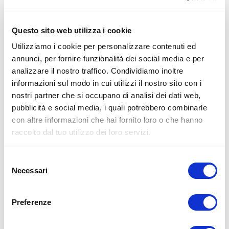
➡
http://www.il-personaltrainer.com
il Blog
di allenamento del
personal trainer Umberto Miletto
Questo sito web utilizza i cookie
Avvertenze: le informazioni contenute in questi video non intendono
Utilizziamo i cookie per personalizzare contenuti ed
sostituirsi in nessun modo a parere medico o di altri specialisti.
annunci, per fornire funzionalità dei social media e per
L’autore declina ogni responsabilità di effetti o di conseguenze
analizzare il nostro traffico. Condividiamo inoltre
risultanti dall’uso di tali informazioni e dalla loro messa in pratica.
L’allenamento con sovraccarichi, a corpo libero, con i kettlebell, con
informazioni sul modo in cui utilizzi il nostro sito con i
il trx, e con altri attrezzi può causare infortuni, si consiglia pertanto
nostri partner che si occupano di analisi dei dati web,
di prestare la massima attenzione e di eseguire esercizi e
pubblicità e social media, i quali potrebbero combinarle
metodologie adatte al proprio livello di forma. Consultare il proprio
medico di fiducia prima di intraprendere qualsiasi forma di attività
con altre informazioni che hai fornito loro o che hanno
fisica o regime alimentare.
raccolto dal tuo utilizzo dei loro servizi.
Condividi:
Selezione
X
Necessari
del
Facebook
consenso
Allenamento
Preferenze
addominali
circuito
core
palla medica
plank
stabilizzatori