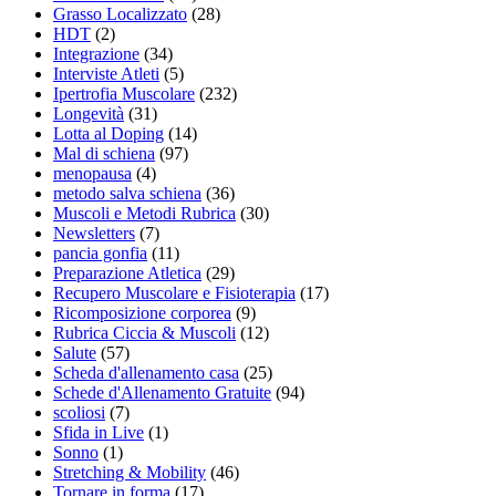
Grasso Localizzato
(28)
HDT
(2)
Integrazione
(34)
Interviste Atleti
(5)
Ipertrofia Muscolare
(232)
Longevità
(31)
Lotta al Doping
(14)
Mal di schiena
(97)
menopausa
(4)
metodo salva schiena
(36)
Muscoli e Metodi Rubrica
(30)
Newsletters
(7)
pancia gonfia
(11)
Preparazione Atletica
(29)
Recupero Muscolare e Fisioterapia
(17)
Ricomposizione corporea
(9)
Rubrica Ciccia & Muscoli
(12)
Salute
(57)
Scheda d'allenamento casa
(25)
Schede d'Allenamento Gratuite
(94)
scoliosi
(7)
Sfida in Live
(1)
Sonno
(1)
Stretching & Mobility
(46)
Tornare in forma
(17)