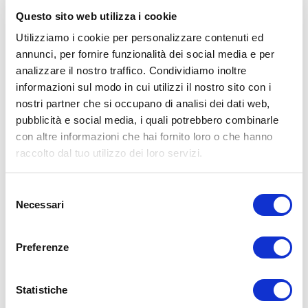
Questo sito web utilizza i cookie
Utilizziamo i cookie per personalizzare contenuti ed
annunci, per fornire funzionalità dei social media e per
analizzare il nostro traffico. Condividiamo inoltre
informazioni sul modo in cui utilizzi il nostro sito con i
nostri partner che si occupano di analisi dei dati web,
pubblicità e social media, i quali potrebbero combinarle
con altre informazioni che hai fornito loro o che hanno
raccolto dal tuo utilizzo dei loro servizi.
UM
02/10/2020
Selezione
Necessari
del
Perché assumere le proteine in polvere? Tutta la
consenso
verità
Preferenze
Oggi parliamo di proteine in polvere, perché c’è grande confusione
su questo tema. Assumere le proteine in polvere è davvero…
Leggi tutto
Statistiche