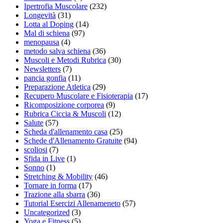
Ipertrofia Muscolare
(232)
Longevità
(31)
Lotta al Doping
(14)
Mal di schiena
(97)
menopausa
(4)
metodo salva schiena
(36)
Muscoli e Metodi Rubrica
(30)
Newsletters
(7)
pancia gonfia
(11)
Preparazione Atletica
(29)
Recupero Muscolare e Fisioterapia
(17)
Ricomposizione corporea
(9)
Rubrica Ciccia & Muscoli
(12)
Salute
(57)
Scheda d'allenamento casa
(25)
Schede d'Allenamento Gratuite
(94)
scoliosi
(7)
Sfida in Live
(1)
Sonno
(1)
Stretching & Mobility
(46)
Tornare in forma
(17)
Trazione alla sbarra
(36)
Tutorial Esercizi Allenameneto
(57)
Uncategorized
(3)
Yoga e Fitness
(5)