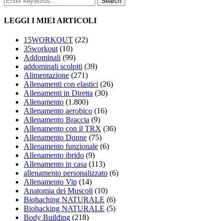
LEGGI I MIEI ARTICOLI
15WORKOUT
(22)
35workout
(10)
Addominali
(99)
addominali scolpiti
(39)
Alimentazione
(271)
Allenamenti con elastici
(26)
Allenamenti in Diretta
(30)
Allenamento
(1.800)
Allenamento aerobico
(16)
Allenamento Braccia
(9)
Allenamento con il TRX
(36)
Allenamento Donne
(75)
Allenamento funzionale
(6)
Allenamento ibrido
(9)
Allenamento in casa
(113)
allenamento personalizzato
(6)
Allenamento Vip
(14)
Anatomia dei Muscoli
(10)
Biohaching NATURALE
(6)
Biohacking NATURALE
(5)
Body Building
(218)