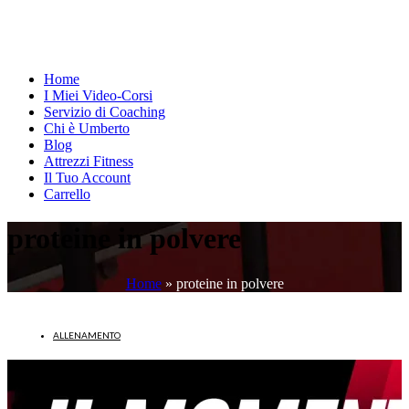
Home
I Miei Video-Corsi
Servizio di Coaching
Chi è Umberto
Blog
Attrezzi Fitness
Il Tuo Account
Carrello
proteine in polvere
Home
»
proteine in polvere
ALLENAMENTO