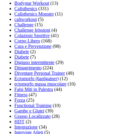
Bodystar Workout
(13)
Calisthenics
(331)
Calisthenics Monster
(11)
caliworkout
(5)
Challenge
(15)
Challenge felssioni
(4)
Colazioni Sportive
(41)
Corpo Libero
(168)
Cura e Prevenzione
(98)
Diabete
(2)
Diabete
(7)
Digiuno intermittente
(29)
Dimagrimento
(224)
Diventare Personal Trainer
(49)
Ectomorfo (hardgainer)
(12)
ectomorfo massa muscolare
(10)
Falsi Miti in Palestra
(44)
Fitness
(47)
Forza
(25)
Functional Training
(10)
Gambe e Glutei
(39)
Grasso Localizzato
(28)
HDT
(2)
Integrazione
(34)
Interviste Atleti
(5)