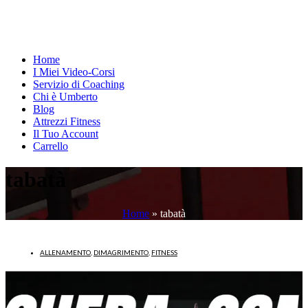
Home
I Miei Video-Corsi
Servizio di Coaching
Chi è Umberto
Blog
Attrezzi Fitness
Il Tuo Account
Carrello
tabatà
Home
»
tabatà
ALLENAMENTO
,
DIMAGRIMENTO
,
FITNESS