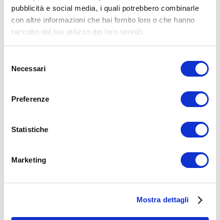
pubblicità e social media, i quali potrebbero combinarle
con altre informazioni che hai fornito loro o che hanno
raccolto dal tuo utilizzo dei loro servizi.
UMBERTOM
28/03/2020
Selezione
Necessari
del
Pettorali in 4 minuti con il Vero Tabata | Sono
consenso
distrutto
Preferenze
Pettorali in 4 minuti distrutti! 😍 Oggi ti voglio mostrare un super
workout breve ma molto intenso. Ti assicuro che…
Statistiche
Leggi tutto
ALLENAMENTO
Marketing
Mostra dettagli