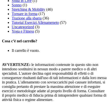
Sfida in Live
(1)
Sonno
(1)
Stretching & Mobility
(46)
Tornare in forma
(17)
Trazione alla sbarra
(36)
Tutorial Esercizi Allenameneto
(57)
Uncategorized
(3)
Yoga e Fitness
(5)
Cosa c’è nel carrello?
Il carrello è vuoto.
AVVERTENZE:
le informazioni contenute in questo sito non
intendono sostituirsi in nessun modo a parere medico o di altri
specialisti. L'autore declina ogni responsabilità di effetti o di
conseguenze risultanti dall'uso di tali informazioni e dalla loro messa
in pratica. L'allenamento con sovraccarichi può causare infortuni, si
consiglia pertanto di prestare la massima attenzione e di eseguire
esercizi e metodologie adatte al proprio livello di forma. Consultare
il proprio medico di fiducia prima di intraprendere qualsiasi forma di
attività fisica o regime alimentare.