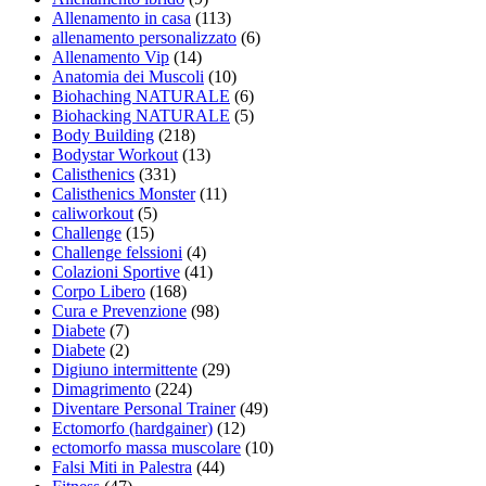
Allenamento in casa
(113)
allenamento personalizzato
(6)
Allenamento Vip
(14)
Anatomia dei Muscoli
(10)
Biohaching NATURALE
(6)
Biohacking NATURALE
(5)
Body Building
(218)
Bodystar Workout
(13)
Calisthenics
(331)
Calisthenics Monster
(11)
caliworkout
(5)
Challenge
(15)
Challenge felssioni
(4)
Colazioni Sportive
(41)
Corpo Libero
(168)
Cura e Prevenzione
(98)
Diabete
(7)
Diabete
(2)
Digiuno intermittente
(29)
Dimagrimento
(224)
Diventare Personal Trainer
(49)
Ectomorfo (hardgainer)
(12)
ectomorfo massa muscolare
(10)
Falsi Miti in Palestra
(44)