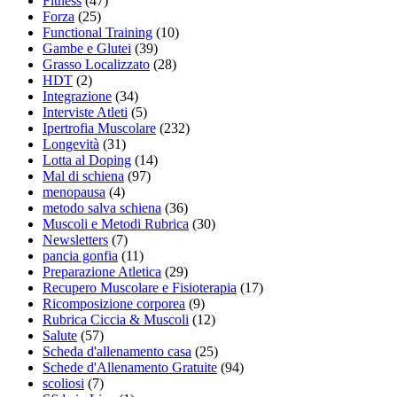
Fitness
(47)
Forza
(25)
Functional Training
(10)
Gambe e Glutei
(39)
Grasso Localizzato
(28)
HDT
(2)
Integrazione
(34)
Interviste Atleti
(5)
Ipertrofia Muscolare
(232)
Longevità
(31)
Lotta al Doping
(14)
Mal di schiena
(97)
menopausa
(4)
metodo salva schiena
(36)
Muscoli e Metodi Rubrica
(30)
Newsletters
(7)
pancia gonfia
(11)
Preparazione Atletica
(29)
Recupero Muscolare e Fisioterapia
(17)
Ricomposizione corporea
(9)
Rubrica Ciccia & Muscoli
(12)
Salute
(57)
Scheda d'allenamento casa
(25)
Schede d'Allenamento Gratuite
(94)
scoliosi
(7)