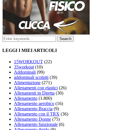
LEGGI I MIEI ARTICOLI
15WORKOUT
(22)
35workout
(10)
Addominali
(99)
addominali scolpiti
(39)
Alimentazione
(271)
Allenamenti con elastici
(26)
Allenamenti in Diretta
(30)
Allenamento
(1.800)
Allenamento aerobico
(16)
Allenamento Braccia
(9)
Allenamento con il TRX
(36)
Allenamento Donne
(75)
Allenamento funzionale
(6)
Allenamento ibrido
(9)