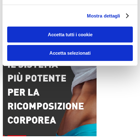
Nome
*
Email
*
Mostra dettagli
Sito web
Accetta tutti i cookie
15WORKOUT SCARICA ORA
Accetta selezionati