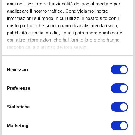
adatte al proprio livello di forma. Consultare il proprio medico di
annunci, per fornire funzionalità dei social media e per
fiducia prima di intraprendere qualsiasi forma di attività fisica o
analizzare il nostro traffico. Condividiamo inoltre
regime alimentare.
informazioni sul modo in cui utilizzi il nostro sito con i
Condividi:
nostri partner che si occupano di analisi dei dati web,
pubblicità e social media, i quali potrebbero combinarle
X
con altre informazioni che hai fornito loro o che hanno
Facebook
raccolto dal tuo utilizzo dei loro servizi.
Allenamento
pull up
trazioni
trazioni alla sbarra
Selezione
Necessari
del
ADD COMMENT
consenso
Commento
*
Preferenze
Statistiche
Marketing