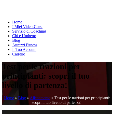
Home
I Miei Video-Corsi
Servizio di Coaching
Chi è Umberto
Blog
Attrezzi Fitness
Il Tuo Account
Carrello
Test per le trazioni per
principianti: scopri il tuo
livello di partenza!
Home
»
Blog
»
Allenamento
»
Test per le trazioni per principianti:
scopri il tuo livello di partenza!