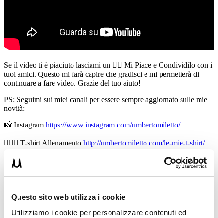
Se il video ti è piaciuto lasciami un 👍🏻 Mi Piace e Condividilo con i
tuoi amici. Questo mi farà capire che gradisci e mi permetterà di
continuare a fare video. Grazie del tuo aiuto!
PS: Seguimi sui miei canali per essere sempre aggiornato sulle mie
novità:
📸 Instagram
https://www.instagram.com/umbertomiletto/
🏋🏻‍♂️ T-shirt Allenamento
http://umbertomiletto.com/le-mie-t-shirt/
Avvertenze: le informazioni contenute in questi video non intendono
sostituirsi in nessun modo a parere medico o di altri specialisti.
L’autore declina ogni responsabilità di effetti o di conseguenze
risultanti dall’uso di tali informazioni e dalla loro messa in pratica.
L’allenamento con sovraccarichi, a corpo libero, con i kettlebell, con
Questo sito web utilizza i cookie
il trx, e con altri attrezzi può causare infortuni si consiglia pertanto di
Utilizziamo i cookie per personalizzare contenuti ed
prestare la massima attenzione e di eseguire esercizi e metodologie