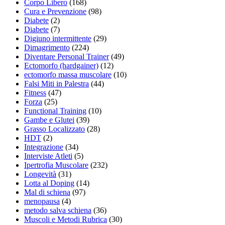
Corpo Libero
(168)
Cura e Prevenzione
(98)
Diabete
(2)
Diabete
(7)
Digiuno intermittente
(29)
Dimagrimento
(224)
Diventare Personal Trainer
(49)
Ectomorfo (hardgainer)
(12)
ectomorfo massa muscolare
(10)
Falsi Miti in Palestra
(44)
Fitness
(47)
Forza
(25)
Functional Training
(10)
Gambe e Glutei
(39)
Grasso Localizzato
(28)
HDT
(2)
Integrazione
(34)
Interviste Atleti
(5)
Ipertrofia Muscolare
(232)
Longevità
(31)
Lotta al Doping
(14)
Mal di schiena
(97)
menopausa
(4)
metodo salva schiena
(36)
Muscoli e Metodi Rubrica
(30)