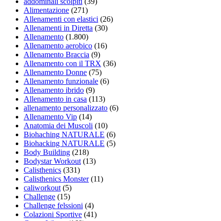
addominali scolpiti
(39)
Alimentazione
(271)
Allenamenti con elastici
(26)
Allenamenti in Diretta
(30)
Allenamento
(1.800)
Allenamento aerobico
(16)
Allenamento Braccia
(9)
Allenamento con il TRX
(36)
Allenamento Donne
(75)
Allenamento funzionale
(6)
Allenamento ibrido
(9)
Allenamento in casa
(113)
allenamento personalizzato
(6)
Allenamento Vip
(14)
Anatomia dei Muscoli
(10)
Biohaching NATURALE
(6)
Biohacking NATURALE
(5)
Body Building
(218)
Bodystar Workout
(13)
Calisthenics
(331)
Calisthenics Monster
(11)
caliworkout
(5)
Challenge
(15)
Challenge felssioni
(4)
Colazioni Sportive
(41)