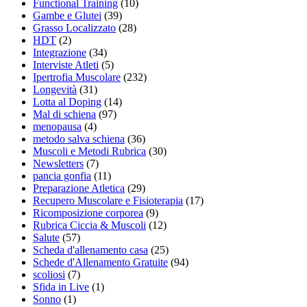
Functional Training
(10)
Gambe e Glutei
(39)
Grasso Localizzato
(28)
HDT
(2)
Integrazione
(34)
Interviste Atleti
(5)
Ipertrofia Muscolare
(232)
Longevità
(31)
Lotta al Doping
(14)
Mal di schiena
(97)
menopausa
(4)
metodo salva schiena
(36)
Muscoli e Metodi Rubrica
(30)
Newsletters
(7)
pancia gonfia
(11)
Preparazione Atletica
(29)
Recupero Muscolare e Fisioterapia
(17)
Ricomposizione corporea
(9)
Rubrica Ciccia & Muscoli
(12)
Salute
(57)
Scheda d'allenamento casa
(25)
Schede d'Allenamento Gratuite
(94)
scoliosi
(7)
Sfida in Live
(1)
Sonno
(1)