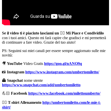
Se il video ti è piaciuto lasciami un
👍🏻
Mi Piace e Condividilo
con i tuoi amici. Questo mi farà capire che gradisci e mi permetterà
di continuare a fare video. Grazie del tuo aiuto!
PS: Seguimi sui miei canali per essere sempre aggiornato sulle mie
novità:
🎥
YouTube
Video Gratis
https://goo.gl/nANQ9q
📸
Instagram
https://www.instagram.com/umbertomiletto/
👻
Snapchat
nome utente
https://www.snapchat.com/add/umbertomiletto
💪🏻
Facebook
https://www.facebook.com/milettoumberto/
🏋🏻
T-shirt Allenamento
http://umbertomiletto.com/le-mie-t-
shirt/