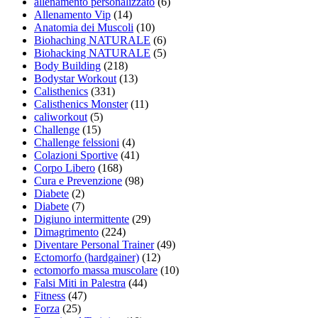
allenamento personalizzato
(6)
Allenamento Vip
(14)
Anatomia dei Muscoli
(10)
Biohaching NATURALE
(6)
Biohacking NATURALE
(5)
Body Building
(218)
Bodystar Workout
(13)
Calisthenics
(331)
Calisthenics Monster
(11)
caliworkout
(5)
Challenge
(15)
Challenge felssioni
(4)
Colazioni Sportive
(41)
Corpo Libero
(168)
Cura e Prevenzione
(98)
Diabete
(2)
Diabete
(7)
Digiuno intermittente
(29)
Dimagrimento
(224)
Diventare Personal Trainer
(49)
Ectomorfo (hardgainer)
(12)
ectomorfo massa muscolare
(10)
Falsi Miti in Palestra
(44)
Fitness
(47)
Forza
(25)