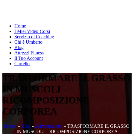
Home
I Miei Video-Corsi
Servizio di Coaching
Chi è Umberto
Blog
Attrezzi Fitness
Il Tuo Account
Carrello
TRASFORMARE IL GRASSO
IN MUSCOLI –
RICOMPOSIZIONE
CORPOREA
Home
»
Blog
»
Alimentazione
»
TRASFORMARE IL GRASSO
IN MUSCOLI – RICOMPOSIZIONE CORPOREA