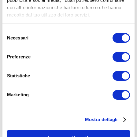
pubblicità e social media, i quali potrebbero combinarle
con altre informazioni che hai fornito loro o che hanno
ADD COMMENT
raccolto dal tuo utilizzo dei loro servizi.
Commento
*
Selezione
Necessari
del
consenso
Preferenze
Nome
*
Statistiche
Email
*
Marketing
Sito web
15WORKOUT SCARICA ORA
Mostra dettagli