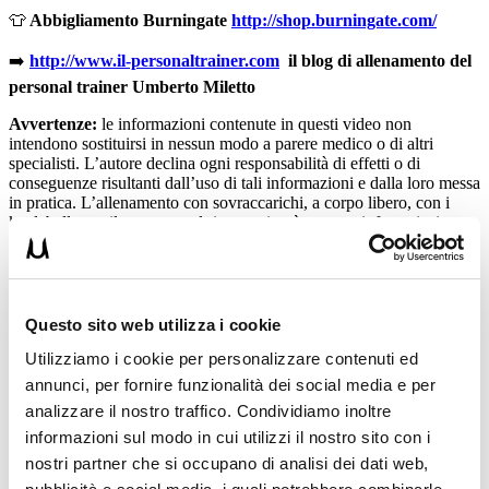
👕
Abbigliamento Burningate
http://shop.burningate.com/
➡️
http://www.il-personaltrainer.com
il blog di allenamento del
personal trainer Umberto Miletto
Avvertenze:
le informazioni contenute in questi video non
intendono sostituirsi in nessun modo a parere medico o di altri
specialisti. L’autore declina ogni responsabilità di effetti o di
conseguenze risultanti dall’uso di tali informazioni e dalla loro messa
in pratica. L’allenamento con sovraccarichi, a corpo libero, con i
kettlebell, con il trx, e con altri attrezzi può causare infortuni, si
consiglia pertanto di prestare la massima attenzione e di eseguire
esercizi e metodologie adatte al proprio livello di forma. Consultare
il proprio medico di fiducia prima di intraprendere qualsiasi forma di
attività fisica o regime alimentare.
Questo sito web utilizza i cookie
Condividi:
Utilizziamo i cookie per personalizzare contenuti ed
annunci, per fornire funzionalità dei social media e per
X
Facebook
analizzare il nostro traffico. Condividiamo inoltre
informazioni sul modo in cui utilizzi il nostro sito con i
Alimentazione
Allenamento
nostri partner che si occupano di analisi dei dati web,
grasso
muscoli
trasformare