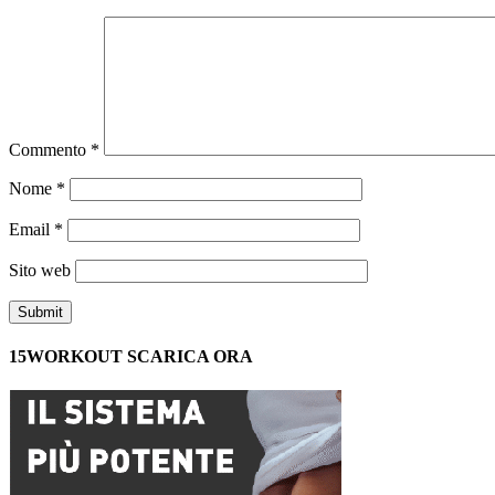
Commento
*
Nome
*
Email
*
Sito web
15WORKOUT SCARICA ORA