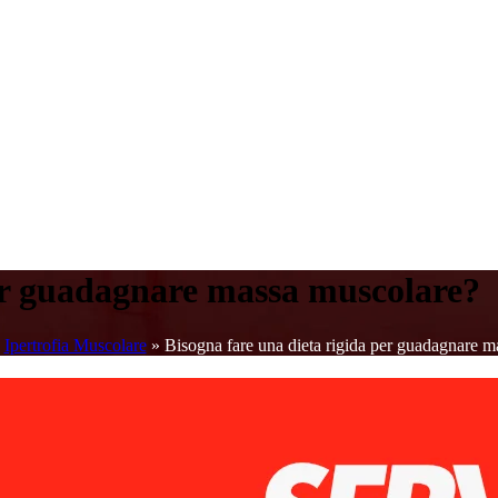
per guadagnare massa muscolare?
»
Ipertrofia Muscolare
»
Bisogna fare una dieta rigida per guadagnare 