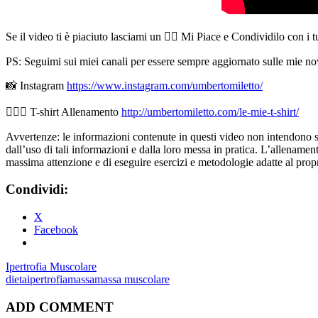
Se il video ti è piaciuto lasciami un 👍🏻 Mi Piace e Condividilo con i 
PS: Seguimi sui miei canali per essere sempre aggiornato sulle mie nov
📸 Instagram
https://www.instagram.com/umbertomiletto/
🏋🏻‍♂️ T-shirt Allenamento
http://umbertomiletto.com/le-mie-t-shirt/
Avvertenze: le informazioni contenute in questi video non intendono sost
dall’uso di tali informazioni e dalla loro messa in pratica. L’allenamento
massima attenzione e di eseguire esercizi e metodologie adatte al propri
Condividi:
X
Facebook
Ipertrofia Muscolare
dieta
ipertrofia
massa
massa muscolare
ADD COMMENT