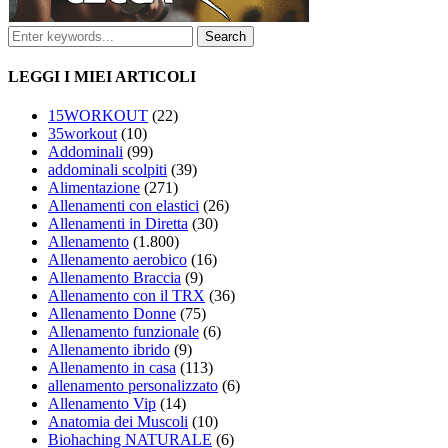
LEGGI I MIEI ARTICOLI
15WORKOUT
(22)
35workout
(10)
Addominali
(99)
addominali scolpiti
(39)
Alimentazione
(271)
Allenamenti con elastici
(26)
Allenamenti in Diretta
(30)
Allenamento
(1.800)
Allenamento aerobico
(16)
Allenamento Braccia
(9)
Allenamento con il TRX
(36)
Allenamento Donne
(75)
Allenamento funzionale
(6)
Allenamento ibrido
(9)
Allenamento in casa
(113)
allenamento personalizzato
(6)
Allenamento Vip
(14)
Anatomia dei Muscoli
(10)
Biohaching NATURALE
(6)