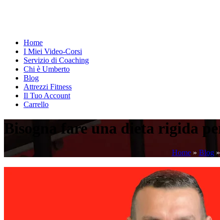
Home
I Miei Video-Corsi
Servizio di Coaching
Chi è Umberto
Blog
Attrezzi Fitness
Il Tuo Account
Carrello
Bisogna fare una dieta rigida 
Home
»
Blog