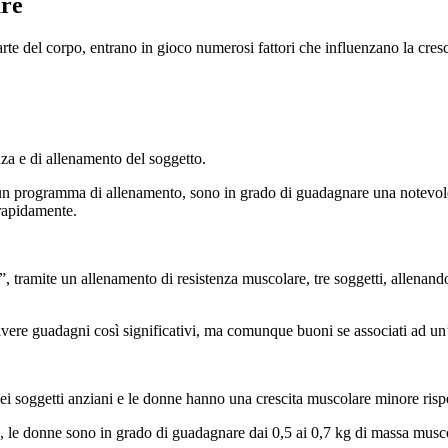
are
arte del corpo, entrano in gioco numerosi fattori che influenzano la cres
enza e di allenamento del soggetto.
ta un programma di allenamento, sono in grado di guadagnare una notevol
 rapidamente.
, tramite un allenamento di resistenza muscolare, tre soggetti, allenan
vere guadagni così significativi, ma comunque buoni se associati ad un’
i soggetti anziani e
le donne hanno una crescita muscolare minore rispe
e donne sono in grado di guadagnare dai 0,5 ai 0,7 kg di massa muscol