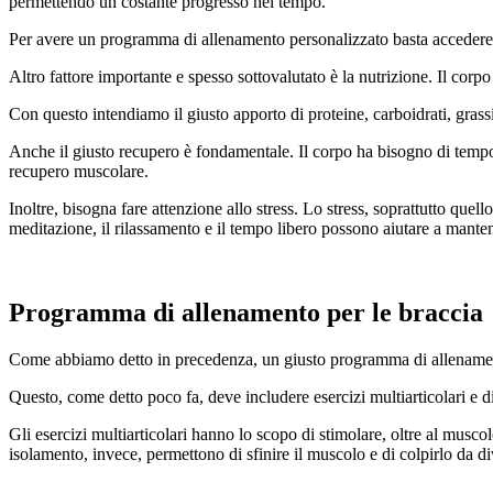
permettendo un costante progresso nel tempo.
Per avere un programma di allenamento personalizzato basta accedere 
Altro fattore importante e spesso sottovalutato è la nutrizione. Il co
Con questo intendiamo il giusto apporto di proteine, carboidrati, grass
Anche il giusto recupero è fondamentale. Il corpo ha bisogno di tempo p
recupero muscolare.
Inoltre, bisogna fare attenzione allo stress. Lo stress, soprattutto que
meditazione, il rilassamento e il tempo libero possono aiutare a mante
Programma di allenamento per le braccia
Come abbiamo detto in precedenza, un giusto programma di allenamento
Questo, come detto poco fa, deve includere esercizi multiarticolari e d
Gli esercizi multiarticolari hanno lo scopo di stimolare, oltre al musco
isolamento, invece, permettono di sfinire il muscolo e di colpirlo da d