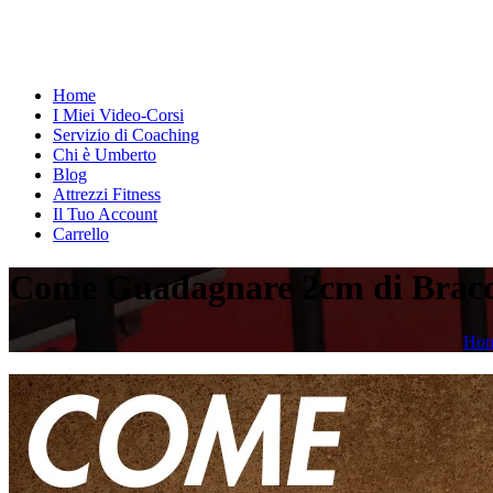
Home
I Miei Video-Corsi
Servizio di Coaching
Chi è Umberto
Blog
Attrezzi Fitness
Il Tuo Account
Carrello
Come Guadagnare 2cm di Bracci
Ho