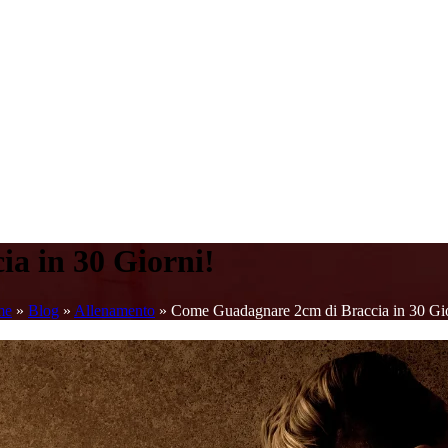
a in 30 Giorni!
me
»
Blog
»
Allenamento
»
Come Guadagnare 2cm di Braccia in 30 Gio