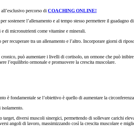
all’esclusivo percorso di
COACHING ONLINE!
rpo per sostenere l’allenamento e al tempo stesso permettere il guadagno
i e di micronutrienti come vitamine e minerali.
er recuperare tra un allenamento e l’altro. Incorporare giorni di riposo
llo cronico, può aumentare i livelli di cortisolo, un ormone che può inibir
nere l’equilibrio ormonale e promuovere la crescita muscolare.
 è fondamentale se l’obiettivo è quello di aumentare la circonferenza
i isolamento.
lo target, diversi muscoli sinergici, permettendo di sollevare carichi ele
iversi angoli di lavoro, massimizzando così la crescita muscolare e migli