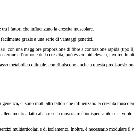
 tra i fattori che influenzano la crescita muscolare.
facilmente grazie a una serie di vantaggi genetici.
, con una maggiore proporzione di fibre a contrazione rapida (tipo II), 
osterone e l’ormone della crescita, può essere più elevata, favorendo ult
 un tasso metabolico ottimale, contribuiscono anche a questa predisposizi
la genetica, ci sono molti altri fattori che influenzano la crescita muscola
allenamento adatto alla crescita muscolare è indispensabile se si vuol
zi multiarticolari e di isolamento. Inoltre, è necessario modulare il vol