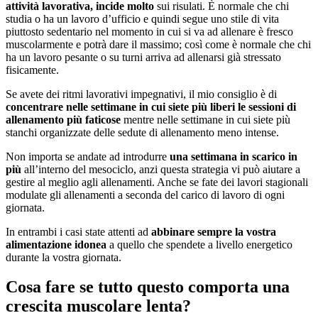
attività lavorativa, incide molto
sui risulati. È normale che chi
studia o ha un lavoro d’ufficio e quindi segue uno stile di vita
piuttosto sedentario nel momento in cui si va ad allenare è fresco
muscolarmente e potrà dare il massimo; così come è normale che chi
ha un lavoro pesante o su turni arriva ad allenarsi già stressato
fisicamente.
Se avete dei ritmi lavorativi impegnativi, il mio consiglio è di
concentrare nelle settimane in cui siete più liberi le sessioni di
allenamento più faticose
mentre nelle settimane in cui siete più
stanchi organizzate delle sedute di allenamento meno intense.
Non importa se andate ad introdurre
una settimana in scarico in
più
all’interno del mesociclo, anzi questa strategia vi può aiutare a
gestire al meglio agli allenamenti. Anche se fate dei lavori stagionali
modulate gli allenamenti a seconda del carico di lavoro di ogni
giornata.
In entrambi i casi state attenti ad
abbinare sempre la vostra
alimentazione idonea
a quello che spendete a livello energetico
durante la vostra giornata.
Cosa fare se tutto questo comporta una
crescita muscolare lenta?