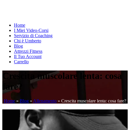
Home
I Miei Video-Corsi
Servizio di Coaching
Chi è Umberto
Blog
Attrezzi Fitness
Il Tuo Account
Carrello
Crescita muscolare lenta: cosa
fare?
Home
»
Blog
»
Allenamento
»
Crescita muscolare lenta: cosa fare?