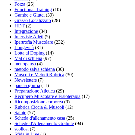
Forza
(25)
Functional Training
(10)
Gambe e Glutei
(39)
Grasso Localizzato
(28)
HDT
(2)
Integrazione
(34)
Interviste Atleti
(5)
Ipertrofia Muscolare
(232)
Longevità
(31)
Lotta al Doping
(14)
Mal di schiena
(97)
menopausa
(4)
metodo salva schiena
(36)
Muscoli e Metodi Rubrica
(30)
Newsletters
(7)
pancia gonfia
(11)
Preparazione Atletica
(29)
Recupero Muscolare e Fisioterapia
(17)
Ricomposizione corporea
(9)
Rubrica Ciccia & Muscoli
(12)
Salute
(57)
Scheda d'allenamento casa
(25)
Schede d'Allenamento Gratuite
(94)
scoliosi
(7)
Sfida in Live
(1)