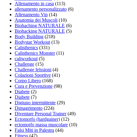
Allenamento in casa
(113)
allenamento personalizzato
(6)
Allenamento Vip
(14)
Anatomia dei Muscoli
(10)
Biohaching NATURALE
(6)
Biohacking NATURALE
(5)
Body Building
(218)
Bodystar Workout
(13)
Calisthenics
(331)
Calisthenics Monster
(11)
caliworkout
(5)
Challenge
(15)
Challenge felssioni
(4)
Colazioni Sportive
(41)
Corpo Libero
(168)
Cura e Prevenzione
(98)
Diabete
(2)
Diabete
(7)
Digiuno intermittente
(29)
Dimagrimento
(224)
Diventare Personal Trainer
(49)
Ectomorfo (hardgainer)
(12)
ectomorfo massa muscolare
(10)
Falsi Miti in Palestra
(44)
Fitness
(47)