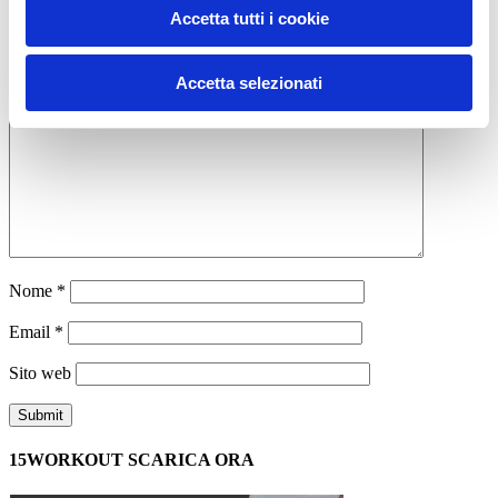
Allenamento
Accetta tutti i cookie
allenamento
crescita muscolare lenta
massa
massa muscolare
muscoli
ADD COMMENT
Accetta selezionati
Commento
*
Nome
*
Email
*
Sito web
15WORKOUT SCARICA ORA