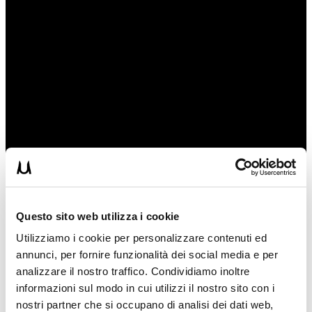
Questo sito web utilizza i cookie
Utilizziamo i cookie per personalizzare contenuti ed
annunci, per fornire funzionalità dei social media e per
analizzare il nostro traffico. Condividiamo inoltre
Se il video ti è piaciuto lasciami un 👍🏻 Mi Piace e Condividilo con i
tuoi amici. Questo mi farà capire che gradisci e mi permetterà di
informazioni sul modo in cui utilizzi il nostro sito con i
continuare a fare video. Grazie del tuo aiuto!
nostri partner che si occupano di analisi dei dati web,