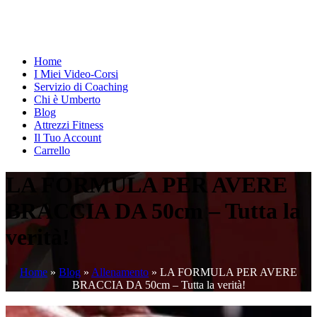
Home
I Miei Video-Corsi
Servizio di Coaching
Chi è Umberto
Blog
Attrezzi Fitness
Il Tuo Account
Carrello
LA FORMULA PER AVERE
BRACCIA DA 50cm – Tutta la
verità!
Home
»
Blog
»
Allenamento
»
LA FORMULA PER AVERE
BRACCIA DA 50cm – Tutta la verità!