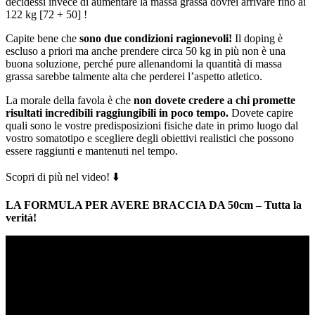
decidessi invece di aumentare la massa grassa dovrei arrivare fino ai
122 kg [72 + 50] !
Capite bene che
sono due condizioni ragionevoli!
Il doping è
escluso a priori ma anche prendere circa 50 kg in più non è una
buona soluzione, perché pure allenandomi la quantità di massa
grassa sarebbe talmente alta che perderei l’aspetto atletico.
La morale della favola è che
non dovete credere a chi promette
risultati incredibili raggiungibili in poco tempo.
Dovete capire
quali sono le vostre predisposizioni fisiche date in primo luogo dal
vostro somatotipo e scegliere degli obiettivi realistici che possono
essere raggiunti e mantenuti nel tempo.
Scopri di più nel video! ⬇️
LA FORMULA PER AVERE BRACCIA DA 50cm – Tutta la
verità!