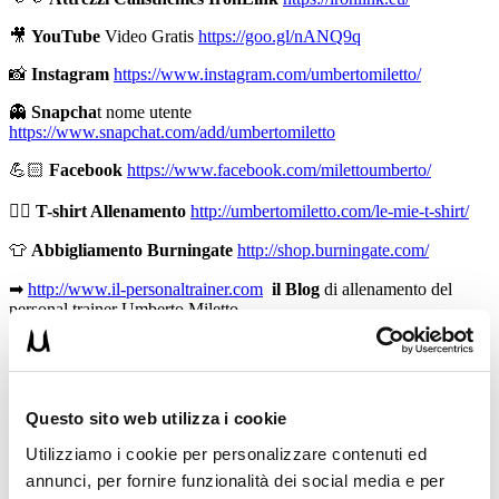
🎥
YouTube
Video Gratis
https://goo.gl/nANQ9q
📸
Instagram
https://www.instagram.com/umbertomiletto/
👻
Snapcha
t nome utente
https://www.snapchat.com/add/umbertomiletto
💪🏻
Facebook
https://www.facebook.com/milettoumberto/
🏋🏻
T-shirt Allenamento
http://umbertomiletto.com/le-mie-t-shirt/
👕
Abbigliamento Burningate
http://shop.burningate.com/
➡
http://www.il-personaltrainer.com
il Blog
di allenamento del
personal trainer Umberto Miletto
Avvertenze: le informazioni contenute in questi video non intendono
sostituirsi in nessun modo a parere medico o di altri specialisti.
L’autore declina ogni responsabilità di effetti o di conseguenze
risultanti dall’uso di tali informazioni e dalla loro messa in pratica.
Questo sito web utilizza i cookie
L’allenamento con sovraccarichi, a corpo libero, con i kettlebell, con
il trx, e con altri attrezzi può causare infortuni, si consiglia pertanto
Utilizziamo i cookie per personalizzare contenuti ed
di prestare la massima attenzione e di eseguire esercizi e
annunci, per fornire funzionalità dei social media e per
metodologie adatte al proprio livello di forma. Consultare il proprio