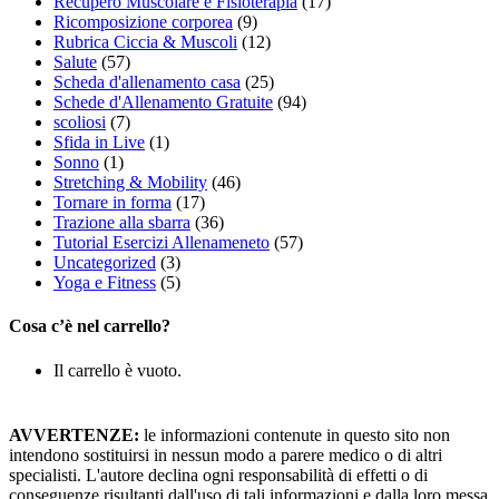
Recupero Muscolare e Fisioterapia
(17)
Ricomposizione corporea
(9)
Rubrica Ciccia & Muscoli
(12)
Salute
(57)
Scheda d'allenamento casa
(25)
Schede d'Allenamento Gratuite
(94)
scoliosi
(7)
Sfida in Live
(1)
Sonno
(1)
Stretching & Mobility
(46)
Tornare in forma
(17)
Trazione alla sbarra
(36)
Tutorial Esercizi Allenameneto
(57)
Uncategorized
(3)
Yoga e Fitness
(5)
Cosa c’è nel carrello?
Il carrello è vuoto.
AVVERTENZE:
le informazioni contenute in questo sito non
intendono sostituirsi in nessun modo a parere medico o di altri
specialisti. L'autore declina ogni responsabilità di effetti o di
conseguenze risultanti dall'uso di tali informazioni e dalla loro messa