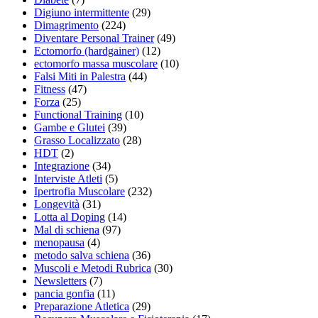
Digiuno intermittente
(29)
Dimagrimento
(224)
Diventare Personal Trainer
(49)
Ectomorfo (hardgainer)
(12)
ectomorfo massa muscolare
(10)
Falsi Miti in Palestra
(44)
Fitness
(47)
Forza
(25)
Functional Training
(10)
Gambe e Glutei
(39)
Grasso Localizzato
(28)
HDT
(2)
Integrazione
(34)
Interviste Atleti
(5)
Ipertrofia Muscolare
(232)
Longevità
(31)
Lotta al Doping
(14)
Mal di schiena
(97)
menopausa
(4)
metodo salva schiena
(36)
Muscoli e Metodi Rubrica
(30)
Newsletters
(7)
pancia gonfia
(11)
Preparazione Atletica
(29)