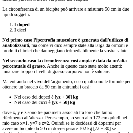
La circonferenza di un bicipite può arrivare a misurare 50 cm in due
tipi di soggetti:
I doped
I cicci
Nel primo caso l’ipertrofia muscolare è generata dall’utilizzo di
anabolizzanti
, ma come vi dico sempre state alla larga da ormoni e
prodotti chimici che danneggiano irrimediabilmente la vostra salute.
Nel secondo caso la circonferenza così ampia è data da un’alta
percentuale di grasso
. Anche in questo caso state molto attenti:
innalzare troppo i livelli di grasso corporeo non è salutare.
Ma entrando nel vivo dell’argomento, ecco quali sono le formule per
ottenere un braccio da 50 cm in entrambi i casi:
Nel caso dei doped è
[yz + 30] kg
Nel caso dei cicci è
[yz + 50] kg
dove x, y e z sono tre parametri associati tra loro che fanno
riferimento all’altezza. Per esempio, io sono alto 172 cm quindi nel
mio caso x=1, y=7 e z=2. Quindi se io decidessi di doparmi per
avere un bicipite da 50 cm dovrei pesare 102 kg [72 + 30] se