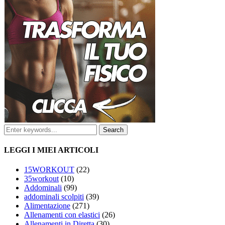
LEGGI I MIEI ARTICOLI
15WORKOUT
(22)
35workout
(10)
Addominali
(99)
addominali scolpiti
(39)
Alimentazione
(271)
Allenamenti con elastici
(26)
Allenamenti in Diretta
(30)