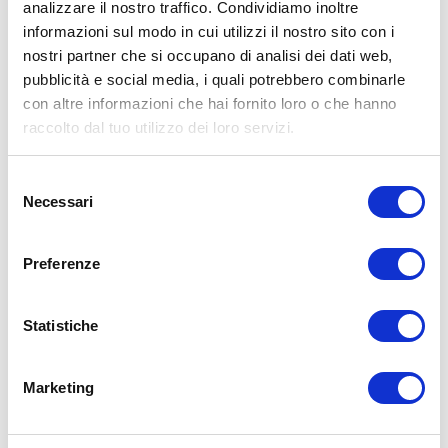
analizzare il nostro traffico. Condividiamo inoltre
medico di fiducia prima di intraprendere qualsiasi forma di attività
fisica o regime alimentare.
informazioni sul modo in cui utilizzi il nostro sito con i
nostri partner che si occupano di analisi dei dati web,
Condividi:
pubblicità e social media, i quali potrebbero combinarle
X
con altre informazioni che hai fornito loro o che hanno
Facebook
raccolto dal tuo utilizzo dei loro servizi.
Allenamento
Body Building
Selezione
aumentare massa
bicipiti
braccia
ipertrofia
massa
Necessari
del
ADD COMMENT
consenso
Preferenze
Commento
*
Statistiche
Marketing
Nome
*