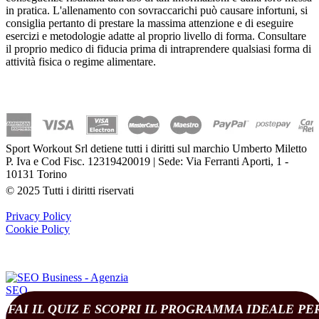
in pratica. L'allenamento con sovraccarichi può causare infortuni, si
consiglia pertanto di prestare la massima attenzione e di eseguire
esercizi e metodologie adatte al proprio livello di forma. Consultare
il proprio medico di fiducia prima di intraprendere qualsiasi forma di
attività fisica o regime alimentare.
Sport Workout Srl detiene tutti i diritti sul marchio Umberto Miletto
P. Iva e Cod Fisc. 12319420019 | Sede: Via Ferranti Aporti, 1 -
10131 Torino
© 2025 Tutti i diritti riservati
Privacy Policy
Cookie Policy
FAI IL QUIZ E SCOPRI IL PROGRAMMA IDEALE PE
(
0
)