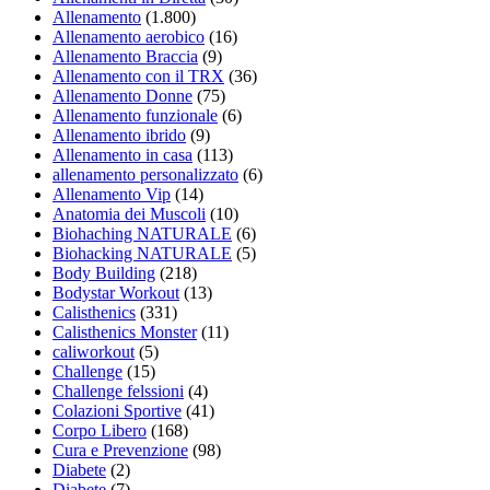
Allenamento
(1.800)
Allenamento aerobico
(16)
Allenamento Braccia
(9)
Allenamento con il TRX
(36)
Allenamento Donne
(75)
Allenamento funzionale
(6)
Allenamento ibrido
(9)
Allenamento in casa
(113)
allenamento personalizzato
(6)
Allenamento Vip
(14)
Anatomia dei Muscoli
(10)
Biohaching NATURALE
(6)
Biohacking NATURALE
(5)
Body Building
(218)
Bodystar Workout
(13)
Calisthenics
(331)
Calisthenics Monster
(11)
caliworkout
(5)
Challenge
(15)
Challenge felssioni
(4)
Colazioni Sportive
(41)
Corpo Libero
(168)
Cura e Prevenzione
(98)
Diabete
(2)
Diabete
(7)