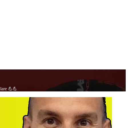
lare 💪💪