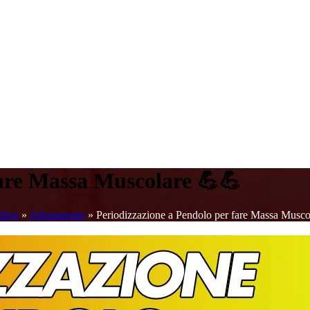
fare Massa Muscolare 💪💪
Blog
»
Allenamento
»
Periodizzazione a Pendolo per fare Massa Musco