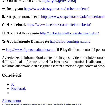
🎥
YouTube
Video Gratis
https://goo.gl/nANQ9q
📸
Instagram
https://www.instagram.com/umbertomiletto/
👻
Snapcha
t nome utente
https://www.snapchat.com/add/umbertomil
💪🏻
Facebook
https://www.facebook.com/milettoumberto/
🏋🏻
T-shirt Allenamento
http://umbertomiletto.com/le-mie-t-shirt/
👕
Abbigliamento Burningate
http://shop.burningate.com/
➡
http://www.il-personaltrainer.com
il Blog
di allenamento del perso
Avvertenze: le informazioni contenute in questi video non intendono sost
dall’uso di tali informazioni e dalla loro messa in pratica. L’allenamento
massima attenzione e di eseguire esercizi e metodologie adatte al propri
Condividi:
X
Facebook
Allenamento
allenamento
ipertrofia
massa muscolare
periodizzazione