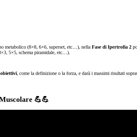
po metabolico (8×8, 6×6, superset, etc…), nella
Fase di Ipertrofia 2
po
 (3×3, 5×5, schema piramidale, etc…).
obiettivi
, come la definizione o la forza, e darà i massimi risultati sop
a Muscolare
💪💪