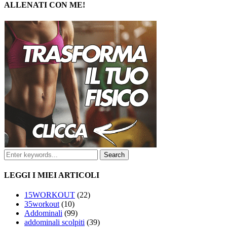
ALLENATI CON ME!
LEGGI I MIEI ARTICOLI
15WORKOUT
(22)
35workout
(10)
Addominali
(99)
addominali scolpiti
(39)