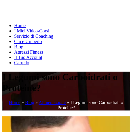
Home
I Miei Video-Corsi
Servizio di Coaching
Chi è Umberto
Blog
Attrezzi Fitness
Il Tuo Account
Carrello
I Legumi sono Carboidrati o
Proteine?
Home
»
Blog
»
Alimentazione
»
I Legumi sono Carboidrati o
Proteine?