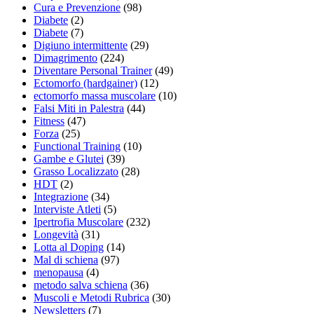
Cura e Prevenzione
(98)
Diabete
(2)
Diabete
(7)
Digiuno intermittente
(29)
Dimagrimento
(224)
Diventare Personal Trainer
(49)
Ectomorfo (hardgainer)
(12)
ectomorfo massa muscolare
(10)
Falsi Miti in Palestra
(44)
Fitness
(47)
Forza
(25)
Functional Training
(10)
Gambe e Glutei
(39)
Grasso Localizzato
(28)
HDT
(2)
Integrazione
(34)
Interviste Atleti
(5)
Ipertrofia Muscolare
(232)
Longevità
(31)
Lotta al Doping
(14)
Mal di schiena
(97)
menopausa
(4)
metodo salva schiena
(36)
Muscoli e Metodi Rubrica
(30)
Newsletters
(7)