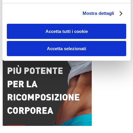
Email
*
Mostra dettagli
Sito web
Accetta tutti i cookie
15WORKOUT SCARICA ORA
Accetta selezionati