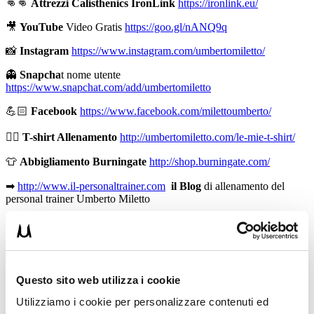
👊👊
Attrezzi Calisthenics IronLink
https://ironlink.eu/
🎥
YouTube
Video Gratis
https://goo.gl/nANQ9q
📸
Instagram
https://www.instagram.com/umbertomiletto/
👻
Snapcha
t nome utente
https://www.snapchat.com/add/umbertomiletto
💪🏻
Facebook
https://www.facebook.com/milettoumberto/
🏋🏻
T-shirt Allenamento
http://umbertomiletto.com/le-mie-t-shirt/
👕
Abbigliamento Burningate
http://shop.burningate.com/
➡
http://www.il-personaltrainer.com
il Blog
di allenamento del
personal trainer Umberto Miletto
Avvertenze: le informazioni contenute in questi video non intendono
sostituirsi in nessun modo a parere medico o di altri specialisti.
L’autore declina ogni responsabilità di effetti o di conseguenze
risultanti dall’uso di tali informazioni e dalla loro messa in pratica.
L’allenamento con sovraccarichi, a corpo libero, con i kettlebell, con
Questo sito web utilizza i cookie
il trx, e con altri attrezzi può causare infortuni, si consiglia pertanto
di prestare la massima attenzione e di eseguire esercizi e
Utilizziamo i cookie per personalizzare contenuti ed
metodologie adatte al proprio livello di forma. Consultare il proprio