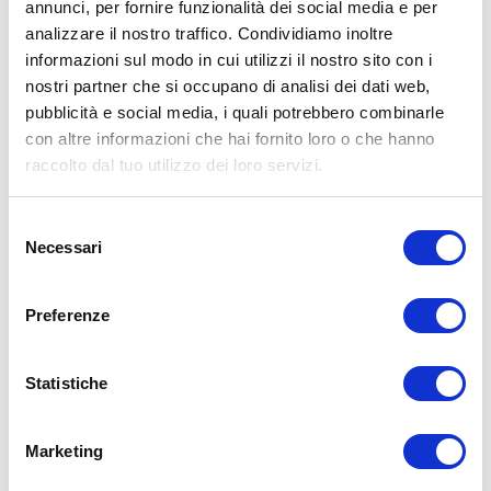
annunci, per fornire funzionalità dei social media e per
medico di fiducia prima di intraprendere qualsiasi forma di attività
analizzare il nostro traffico. Condividiamo inoltre
fisica o regime alimentare.
informazioni sul modo in cui utilizzi il nostro sito con i
Condividi:
nostri partner che si occupano di analisi dei dati web,
pubblicità e social media, i quali potrebbero combinarle
X
con altre informazioni che hai fornito loro o che hanno
Facebook
raccolto dal tuo utilizzo dei loro servizi.
Alimentazione
alimentazione
dieta
legumi
macronutrienti
proteine
Selezione
Necessari
del
ADD COMMENT
consenso
Commento
*
Preferenze
Statistiche
Marketing
Nome
*