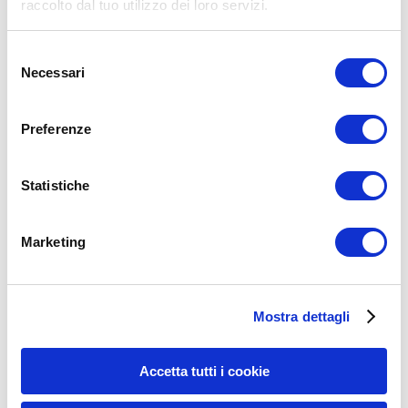
raccolto dal tuo utilizzo dei loro servizi.
Selezione
Necessari
del
consenso
Preferenze
Nome
*
Email
*
Statistiche
Sito web
Marketing
15WORKOUT SCARICA ORA
Mostra dettagli
Accetta tutti i cookie