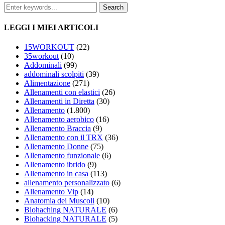
LEGGI I MIEI ARTICOLI
15WORKOUT
(22)
35workout
(10)
Addominali
(99)
addominali scolpiti
(39)
Alimentazione
(271)
Allenamenti con elastici
(26)
Allenamenti in Diretta
(30)
Allenamento
(1.800)
Allenamento aerobico
(16)
Allenamento Braccia
(9)
Allenamento con il TRX
(36)
Allenamento Donne
(75)
Allenamento funzionale
(6)
Allenamento ibrido
(9)
Allenamento in casa
(113)
allenamento personalizzato
(6)
Allenamento Vip
(14)
Anatomia dei Muscoli
(10)
Biohaching NATURALE
(6)
Biohacking NATURALE
(5)