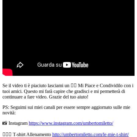
Se il video ti è piaciuto lasciami un 👍🏻 Mi Piace e Condividilo con i
tuoi amici. Questo mi farà capire che gradisci e mi permetterà di
continuare a fare video. Grazie del tuo aiuto!
PS: Seguimi sui miei canali per essere sempre aggiornato sulle mie
novità:
📸 Instagram
https://www.instagram.com/umbertomiletto/
🏋🏻‍♂️ T-shirt Allenamento
http://umbertomiletto.com/le-mie-t-shirt/