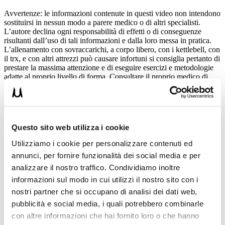
Avvertenze: le informazioni contenute in questi video non intendono
sostituirsi in nessun modo a parere medico o di altri specialisti.
L’autore declina ogni responsabilità di effetti o di conseguenze
risultanti dall’uso di tali informazioni e dalla loro messa in pratica.
L’allenamento con sovraccarichi, a corpo libero, con i kettlebell, con
il trx, e con altri attrezzi può causare infortuni si consiglia pertanto di
prestare la massima attenzione e di eseguire esercizi e metodologie
adatte al proprio livello di forma. Consultare il proprio medico di
fiducia prima di intraprendere qualsiasi forma di attività fisica o
regime alimentare.
Condividi:
Questo sito web utilizza i cookie
X
Facebook
Utilizziamo i cookie per personalizzare contenuti ed
annunci, per fornire funzionalità dei social media e per
analizzare il nostro traffico. Condividiamo inoltre
Gambe e Glutei
gambe
glutei
squat
squat bulgaro
informazioni sul modo in cui utilizzi il nostro sito con i
nostri partner che si occupano di analisi dei dati web,
ADD COMMENT
pubblicità e social media, i quali potrebbero combinarle
con altre informazioni che hai fornito loro o che hanno
Commento
*