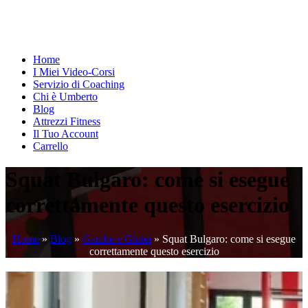
Home
I Miei Video-Corsi
Servizio di Coaching
Chi è Umberto
Blog
Attrezzi Fitness
Il Tuo Account
Carrello
Squat Bulgaro: come si esegue
correttamente questo esercizio
Home
»
Blog
»
Gambe e Glutei
»
Squat Bulgaro: come si esegue
correttamente questo esercizio