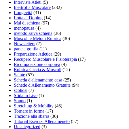
Interviste Atleti
(5)
Ipertrofia Muscolare
(232)
Longevità
(31)
Lotta al Doping
(14)
Mal di schiena
(97)
menopausa
(4)
metodo salva schiena
(36)
Muscoli e Metodi Rubrica
(30)
Newsletters
(7)
pancia gonfia
(11)
Preparazione Atletica
(29)
Recupero Muscolare e Fisioterapia
(17)
Ricomposizione corporea
(9)
Rubrica Ciccia & Muscoli
(12)
Salute
(57)
Scheda d'allenamento casa
(25)
Schede d'Allenamento Gratuite
(94)
scoliosi
(7)
Sfida in Live
(1)
Sonno
(1)
Stretching & Mobility
(46)
Tornare in forma
(17)
Trazione alla sbarra
(36)
Tutorial Esercizi Allenameneto
(57)
Uncategorized
(3)