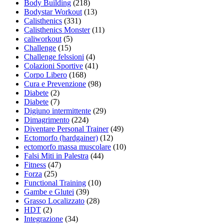
Body Building
(218)
Bodystar Workout
(13)
Calisthenics
(331)
Calisthenics Monster
(11)
caliworkout
(5)
Challenge
(15)
Challenge felssioni
(4)
Colazioni Sportive
(41)
Corpo Libero
(168)
Cura e Prevenzione
(98)
Diabete
(2)
Diabete
(7)
Digiuno intermittente
(29)
Dimagrimento
(224)
Diventare Personal Trainer
(49)
Ectomorfo (hardgainer)
(12)
ectomorfo massa muscolare
(10)
Falsi Miti in Palestra
(44)
Fitness
(47)
Forza
(25)
Functional Training
(10)
Gambe e Glutei
(39)
Grasso Localizzato
(28)
HDT
(2)
Integrazione
(34)