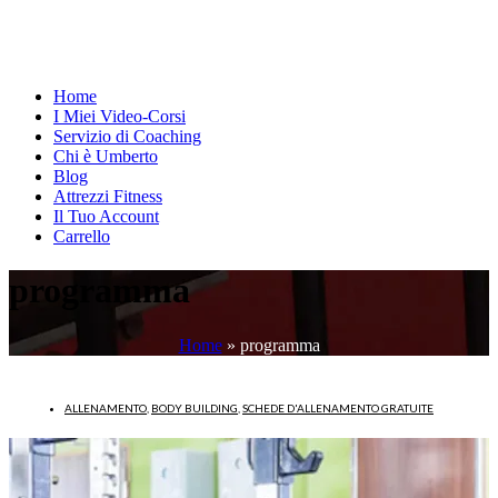
Home
I Miei Video-Corsi
Servizio di Coaching
Chi è Umberto
Blog
Attrezzi Fitness
Il Tuo Account
Carrello
programma
Home
»
programma
ALLENAMENTO
,
BODY BUILDING
,
SCHEDE D'ALLENAMENTO GRATUITE