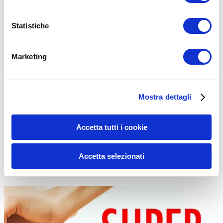
Statistiche
Marketing
UMBERTOM
12/07/2016
Mostra dettagli
Spalle Programma d’Allenamento Completo e Gratis
Accetta tutti i cookie
Nel video di oggi vi presento un programma completo per allenare le
spalle. L’allenamento è perfetto sia per chi si…
Leggi tutto
Accetta selezionati
ALLENAMENTO
,
CORPO LIBERO