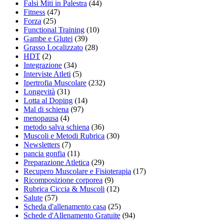
Falsi Miti in Palestra
(44)
Fitness
(47)
Forza
(25)
Functional Training
(10)
Gambe e Glutei
(39)
Grasso Localizzato
(28)
HDT
(2)
Integrazione
(34)
Interviste Atleti
(5)
Ipertrofia Muscolare
(232)
Longevità
(31)
Lotta al Doping
(14)
Mal di schiena
(97)
menopausa
(4)
metodo salva schiena
(36)
Muscoli e Metodi Rubrica
(30)
Newsletters
(7)
pancia gonfia
(11)
Preparazione Atletica
(29)
Recupero Muscolare e Fisioterapia
(17)
Ricomposizione corporea
(9)
Rubrica Ciccia & Muscoli
(12)
Salute
(57)
Scheda d'allenamento casa
(25)
Schede d'Allenamento Gratuite
(94)