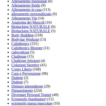
Allenamento funzionale
(6)
Allenamento ibrido
(9)
Allenamento in casa
(113)
allenamento personalizzato
(6)
Allenamento Vip
(14)
Anatomia dei Muscoli
(10)
Biohaching NATURALE
(6)
Biohacking NATURALE
(5)
Body Building
(218)
Bodystar Workout
(13)
Calisthenics
(331)
Calisthenics Monster
(11)
caliworkout
(5)
Challenge
(15)
Challenge felssioni
(4)
Colazioni Sportive
(41)
Corpo Libero
(168)
Cura e Prevenzione
(98)
Diabete
(2)
Diabete
(7)
Digiuno intermittente
(29)
Dimagrimento
(224)
Diventare Personal Trainer
(49)
Ectomorfo (hardgainer)
(12)
ectomorfo massa muscolare
(10)