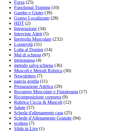
Forza
(25)
Functional Training
(10)
Gambe e Glutei
(39)
Grasso Localizzato
(28)
HDT
(2)
Integrazione
(34)
Interviste Atleti
(5)
Ipertrofia Muscolare
(232)
Longevità
(31)
Lotta al Doping
(14)
Mal di schiena
(97)
menopausa
(4)
metodo salva schiena
(36)
Muscoli e Metodi Rubrica
(30)
Newsletters
(7)
pancia gonfia
(11)
Preparazione Atletica
(29)
Recupero Muscolare e Fisioterapia
(17)
Ricomposizione corporea
(9)
Rubrica Ciccia & Muscoli
(12)
Salute
(57)
Scheda d'allenamento casa
(25)
Schede d'Allenamento Gratuite
(94)
scoliosi
(7)
Sfida in Live
(1)