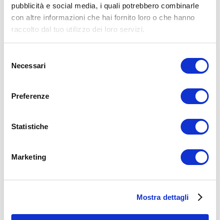
pubblicità e social media, i quali potrebbero combinarle
allenamento
colazione sportiva
dieta
palestra
con altre informazioni che hai fornito loro o che hanno
ADD COMMENT
raccolto dal tuo utilizzo dei loro servizi.
Commento
*
Selezione
Necessari
del
consenso
Preferenze
Nome
*
Statistiche
Email
*
Marketing
Sito web
Mostra dettagli
15WORKOUT SCARICA ORA