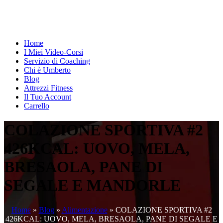
Home
I Miei Video-Corsi
Servizio di Coaching
Chi è Umberto
Blog
Attrezzi Fitness
Il Tuo Account
Carrello
COLAZIONE SPORTIVA #2
426KCAL: UOVO, MELA,
BRESAOLA, PANE DI
SEGALE E MANDORLE
Home
»
Blog
»
Alimentazione
»
COLAZIONE SPORTIVA #2
426KCAL: UOVO, MELA, BRESAOLA, PANE DI SEGALE E