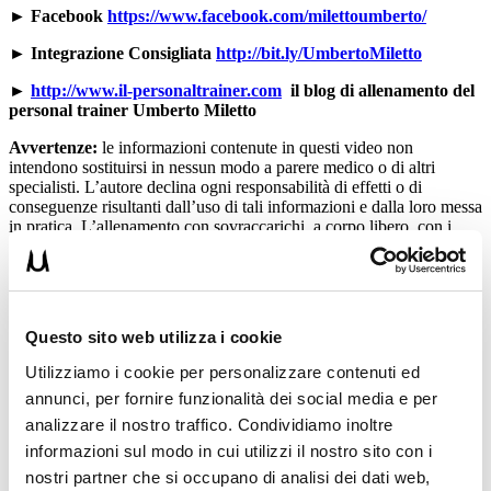
►
Facebook
https://www.facebook.com/milettoumberto/
►
Integrazione Consigliata
http://bit.ly/UmbertoMiletto
►
http://www.il-personaltrainer.com
il blog di allenamento del
personal trainer Umberto Miletto
Avvertenze:
le informazioni contenute in questi video non
intendono sostituirsi in nessun modo a parere medico o di altri
specialisti. L’autore declina ogni responsabilità di effetti o di
conseguenze risultanti dall’uso di tali informazioni e dalla loro messa
in pratica. L’allenamento con sovraccarichi, a corpo libero, con i
kettlebell, con il trx, e con altri attrezzi può causare infortuni, si
consiglia pertanto di prestare la massima attenzione e di eseguire
esercizi e metodologie adatte al proprio livello di forma. Consultare
il proprio medico di fiducia prima di intraprendere qualsiasi forma di
attività fisica o regime alimentare.
Questo sito web utilizza i cookie
Condividi:
Utilizziamo i cookie per personalizzare contenuti ed
annunci, per fornire funzionalità dei social media e per
X
analizzare il nostro traffico. Condividiamo inoltre
Facebook
informazioni sul modo in cui utilizzi il nostro sito con i
nostri partner che si occupano di analisi dei dati web,
Alimentazione
Colazioni Sportive