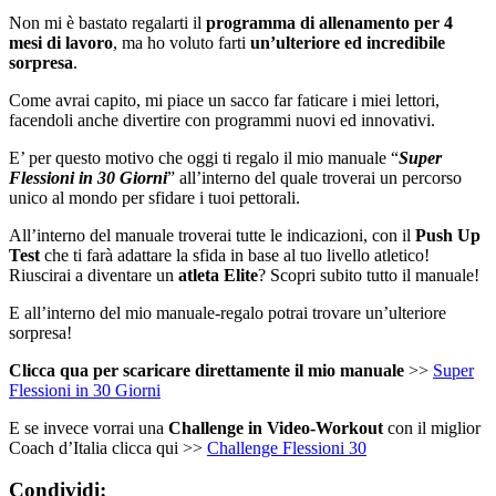
Non mi è bastato regalarti il
programma di allenamento per 4
mesi di lavoro
, ma ho voluto farti
un’ulteriore ed incredibile
sorpresa
.
Come avrai capito, mi piace un sacco far faticare i miei lettori,
facendoli anche divertire con programmi nuovi ed innovativi.
E’ per questo motivo che oggi ti regalo il mio manuale “
Super
Flessioni in 30 Giorni
” all’interno del quale troverai un percorso
unico al mondo per sfidare i tuoi pettorali.
All’interno del manuale troverai tutte le indicazioni, con il
Push Up
Test
che ti farà adattare la sfida in base al tuo livello atletico!
Riuscirai a diventare un
atleta Elite
? Scopri subito tutto il manuale!
E all’interno del mio manuale-regalo potrai trovare un’ulteriore
sorpresa!
Clicca qua per scaricare direttamente il mio manuale
>>
Super
Flessioni in 30 Giorni
E se invece vorrai una
Challenge in Video-Workout
con il miglior
Coach d’Italia clicca qui >>
Challenge Flessioni 30
Condividi: