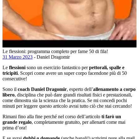
Le flessioni: programma completo per farne 50 di fila!
31 Marzo 2023
- Daniel Dragomir
Le
flessioni
sono un esercizio fantastico per
pettorali, spalle e
tricipiti
. Scopri come avere un super corpo facendone più di 50
consecutive!
Sono il
coach Daniel Dragomir
, esperto dell’
allenamento a corpo
libero
, disciplina che può dare grandi risultati fisici e prestazionali,
come dimostra sia la scienza che la pratica. Se mi concedi pochi
minuti per leggere questo articolo avrai tutto ciò che stai cercando!
Rimani fino alla fine perché nel corso dell’articolo
ti farò un
grande regalo
, completamente gratuito, per allenarti come mai
prima d’ora!
E se avrai
dubbi o domande
(anche banali!) scrivimi pure alla mail