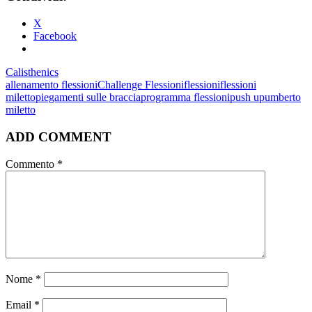
X
Facebook
Calisthenics
allenamento flessioni
Challenge Flessioni
flessioni
flessioni
miletto
piegamenti sulle braccia
programma flessioni
push up
umberto
miletto
ADD COMMENT
Commento
*
Nome
*
Email
*