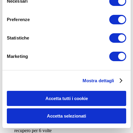
Necessari
del
consenso
Preferenze
Statistiche
Marketing
Mostra dettagli
Accetta tutti i cookie
Col
quarto mesociclo
, dedicato alla
resistenza
, attraverso la tecnica
Tempo Lattacido dovrai:
Accetta selezionati
Impostare un Timer con 2 minuti di esercizio e 1’30” di
recupero per 6 volte