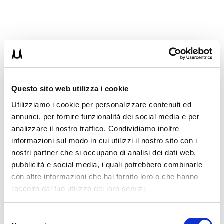
Il
terzo mesociclo
, dedicato alla
forza
, darà potenza ed efficacia ai
tuoi muscoli di spinta.
Questo sito web utilizza i cookie
Con la tecnica Circuit 3-1 dovrai:
Utilizziamo i cookie per personalizzare contenuti ed
Impostare un Timer di 30 minuti e farlo partire
annunci, per fornire funzionalità dei social media e per
Eseguire da 1 a 3 ripetizioni del primo esercizio, poi 30-40”
pausa
analizzare il nostro traffico. Condividiamo inoltre
Eseguire da 1 a 3 ripetizioni del secondo esercizio, poi 30-40”
informazioni sul modo in cui utilizzi il nostro sito con i
pausa
nostri partner che si occupano di analisi dei dati web,
Eseguire da 1 a 3 ripetizioni del primo esercizio, poi 30-40”
pausa
pubblicità e social media, i quali potrebbero combinarle
Continua fino al termine del Timer
con altre informazioni che hai fornito loro o che hanno
PS: focus nell’esprimere più forza/potenza che hai!
raccolto dal tuo utilizzo dei loro servizi.
Selezione