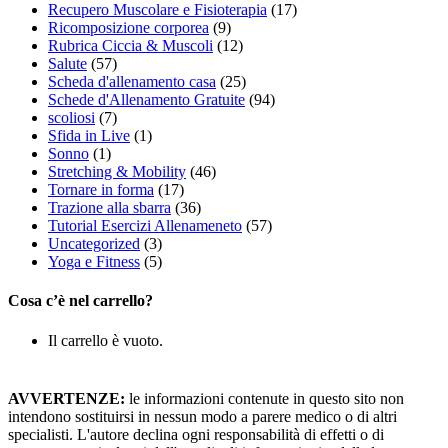
Recupero Muscolare e Fisioterapia
(17)
Ricomposizione corporea
(9)
Rubrica Ciccia & Muscoli
(12)
Salute
(57)
Scheda d'allenamento casa
(25)
Schede d'Allenamento Gratuite
(94)
scoliosi
(7)
Sfida in Live
(1)
Sonno
(1)
Stretching & Mobility
(46)
Tornare in forma
(17)
Trazione alla sbarra
(36)
Tutorial Esercizi Allenameneto
(57)
Uncategorized
(3)
Yoga e Fitness
(5)
Cosa c’è nel carrello?
Il carrello è vuoto.
AVVERTENZE:
le informazioni contenute in questo sito non
intendono sostituirsi in nessun modo a parere medico o di altri
specialisti. L'autore declina ogni responsabilità di effetti o di