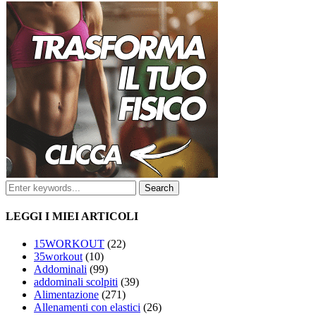
LEGGI I MIEI ARTICOLI
15WORKOUT
(22)
35workout
(10)
Addominali
(99)
addominali scolpiti
(39)
Alimentazione
(271)
Allenamenti con elastici
(26)