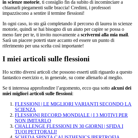
in scienze motorie
, ti consiglio fin da subito di incominciare a
chiamarli piegamenti sulle braccia! Credimi, i professori
impazziscono a sentire il termine flessioni!
In ogni caso, io sto già completando il percorso di laurea in scienze
motorie, quindi se hai bisogno di un aiuto per capire se possa o
meno fare per te, ti invito nuovamente a
scrivermi alla mia mail
.
Sarà un piacere poterti stare accanto ed essere un punto di
riferimento per una scelta così importante!
I miei articoli sulle flessioni
Ho scritto diversi articoli che possono esserti utili riguardo a questo
fantastico esercizio e, in generale, su come allenarlo al meglio.
Se ti interessa approfondire l’argomento, ecco qua sotto
alcuni dei
miei migliori articoli sulle flessioni
:
FLESSIONI | LE MIGLIORI VARIANTI SECONDO LA
SCIENZA
FLESSIONI RECORD MONDIALE | I 3 MOTIVI PER
NON IMITARLO
CHALLENGE FLESSIONI IN 30 GIORNI | SFIDA I
TUOI PETTORALI!
SCHEDA SPINTA CALISTHENICS IPERTROFIA