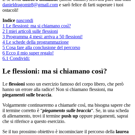
danieldragomir8@gmail.com
e sarò felice di farti superare i tuoi
ostacoli!
Indice
nascondi
1
Le flessioni: ma si chiamano così?
2
I miei articoli sulle flessioni
3
Programma 4 mesi: arriva a 50 flessioni!
4
Le schede della programmazione
5
Cosa fare alla conclusione del percorso
6
Ecco il mio super regalo!
6.1
Condividi:
Le flessioni: ma si chiamano così?
Le
flessioni
sono un esercizio famoso del corpo libero, che però
hanno un errore alla radice! Non si chiamano flessioni, ma
piegamenti sulle braccia
.
Volgarmente continueremo a chiamarle così, ma bisogna sapere che
il termine corretto è “
piegamento sulle braccia
“. Se, in una scheda
di allenamento, trovi il termine
push up
oppure piegamenti, saprai
che si riferisce a questo esercizio.
Se il tuo prossimo obiettivo è incominciare il percorso della
laurea