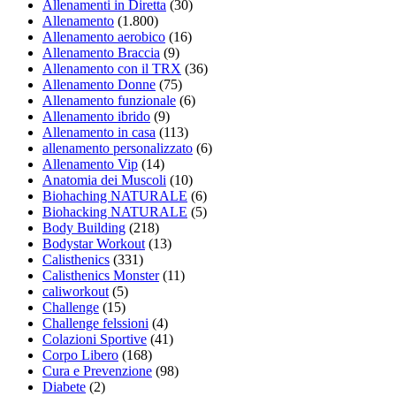
Allenamenti in Diretta
(30)
Allenamento
(1.800)
Allenamento aerobico
(16)
Allenamento Braccia
(9)
Allenamento con il TRX
(36)
Allenamento Donne
(75)
Allenamento funzionale
(6)
Allenamento ibrido
(9)
Allenamento in casa
(113)
allenamento personalizzato
(6)
Allenamento Vip
(14)
Anatomia dei Muscoli
(10)
Biohaching NATURALE
(6)
Biohacking NATURALE
(5)
Body Building
(218)
Bodystar Workout
(13)
Calisthenics
(331)
Calisthenics Monster
(11)
caliworkout
(5)
Challenge
(15)
Challenge felssioni
(4)
Colazioni Sportive
(41)
Corpo Libero
(168)
Cura e Prevenzione
(98)
Diabete
(2)