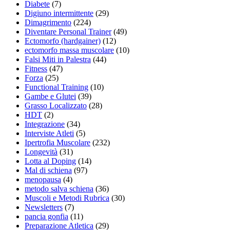
Diabete
(7)
Digiuno intermittente
(29)
Dimagrimento
(224)
Diventare Personal Trainer
(49)
Ectomorfo (hardgainer)
(12)
ectomorfo massa muscolare
(10)
Falsi Miti in Palestra
(44)
Fitness
(47)
Forza
(25)
Functional Training
(10)
Gambe e Glutei
(39)
Grasso Localizzato
(28)
HDT
(2)
Integrazione
(34)
Interviste Atleti
(5)
Ipertrofia Muscolare
(232)
Longevità
(31)
Lotta al Doping
(14)
Mal di schiena
(97)
menopausa
(4)
metodo salva schiena
(36)
Muscoli e Metodi Rubrica
(30)
Newsletters
(7)
pancia gonfia
(11)
Preparazione Atletica
(29)