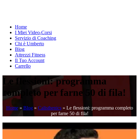
Home
I Miei Video-Corsi
Servizio di Coaching
Chi è Umberto
Blog
Attrezzi Fitness
Il Tuo Account
Carrello
Le flessioni: programma
completo per farne 50 di fila!
Home
»
Blog
»
Calisthenics
»
Le flessioni: programma completo
per farne 50 di fila!