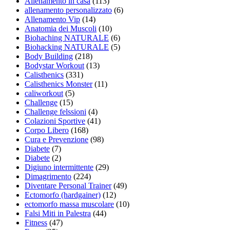
Allenamento in casa
(113)
allenamento personalizzato
(6)
Allenamento Vip
(14)
Anatomia dei Muscoli
(10)
Biohaching NATURALE
(6)
Biohacking NATURALE
(5)
Body Building
(218)
Bodystar Workout
(13)
Calisthenics
(331)
Calisthenics Monster
(11)
caliworkout
(5)
Challenge
(15)
Challenge felssioni
(4)
Colazioni Sportive
(41)
Corpo Libero
(168)
Cura e Prevenzione
(98)
Diabete
(7)
Diabete
(2)
Digiuno intermittente
(29)
Dimagrimento
(224)
Diventare Personal Trainer
(49)
Ectomorfo (hardgainer)
(12)
ectomorfo massa muscolare
(10)
Falsi Miti in Palestra
(44)
Fitness
(47)