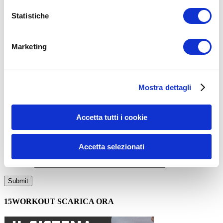
alimentazione
allenamento
dieta
dimagrire
Statistiche
ADD COMMENT
Commento
*
Marketing
Mostra dettagli
Accetta tutti i cookie
Nome
*
Email
*
Accetta selezionati
Sito web
15WORKOUT SCARICA ORA