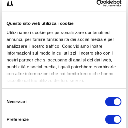
PS: Seguimi sui miei canali per essere sempre aggiornato sulle mie
novità:
📸 Instagram
https://www.instagram.com/umbertomiletto/
Questo sito web utilizza i cookie
🏋🏻‍♂️ T-shirt Allenamento
http://umbertomiletto.com/le-mie-t-shirt/
Utilizziamo i cookie per personalizzare contenuti ed
Avvertenze: le informazioni contenute in questi video non intendono
annunci, per fornire funzionalità dei social media e per
sostituirsi in nessun modo a parere medico o di altri specialisti.
analizzare il nostro traffico. Condividiamo inoltre
L’autore declina ogni responsabilità di effetti o di conseguenze
risultanti dall’uso di tali informazioni e dalla loro messa in pratica.
informazioni sul modo in cui utilizzi il nostro sito con i
L’allenamento con sovraccarichi, a corpo libero, con i kettlebell, con
nostri partner che si occupano di analisi dei dati web,
il trx, e con altri attrezzi può causare infortuni, si consiglia pertanto
pubblicità e social media, i quali potrebbero combinarle
di prestare la massima attenzione e di eseguire esercizi e
metodologie adatte al proprio livello di forma. Consultare il proprio
con altre informazioni che hai fornito loro o che hanno
medico di fiducia prima di intraprendere qualsiasi forma di attività
raccolto dal tuo utilizzo dei loro servizi.
fisica o regime alimentare.
Condividi:
Selezione
Necessari
del
X
consenso
Facebook
Preferenze
Alimentazione
Allenamento