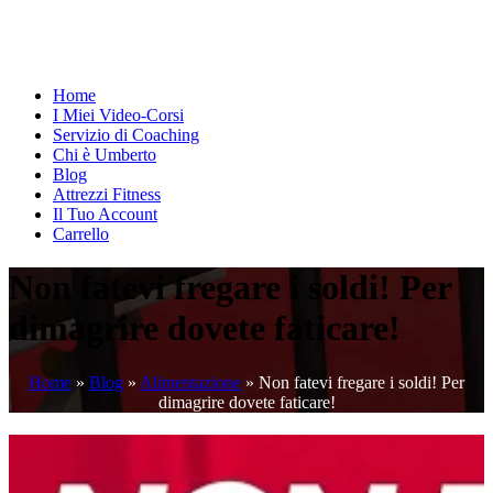
Home
I Miei Video-Corsi
Servizio di Coaching
Chi è Umberto
Blog
Attrezzi Fitness
Il Tuo Account
Carrello
Non fatevi fregare i soldi! Per
dimagrire dovete faticare!
Home
»
Blog
»
Alimentazione
»
Non fatevi fregare i soldi! Per
dimagrire dovete faticare!