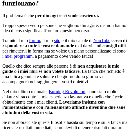
funzionano?
Il problema è che
per dimagrire ci vuole coscienza.
Troppo spesso vedo persone che vogliono dimagrire, ma non hanno
idea di cosa significa affrontare questo percorso.
Tramite il mio
forum
, il mio
sito
e il mio canale di
YouTube
cerco di
rispondere a tutte le vostre domande
e di darvi tanti
consigli utili
per rimettervi in forma ma se volete un piano personalizzato ci sono
i miei programmi
a pagamento dove vendo fatica!
Quello che dico sempre alle persone è di
non acquistare le mie
guide o i miei libri se non volete faticare.
La fatica che richiedo è
una fatica genuina e salutare che giorno dopo giorno vi
accompagnerà nel raggiungere i vostri obiettivi.
Nel mio ultimo manuale,
Burning Revolution
, sono stato molto
chiaro: vi racconto la mia esperienza lavorativa e quello che faccio
abitualmente con i miei clienti.
Lavoriamo insieme con
l’alimentazione e con l’allenamento affinché diventino due sane
abitudini della vostra vita.
Se non abbracciate questa filosofia basata sul tempo e sulla fatica ma
ricercate risultati immediati, scordatevi di ottenere risultati duraturi.