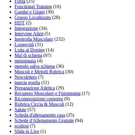
Forza
(25)
Functional Training
(10)
Gambe e Glutei
(39)
Grasso Localizzato
(28)
HDT
(2)
Integrazione
(34)
Interviste Atleti
(5)
Ipertrofia Muscolare
(232)
Longevità
(31)
Lotta al Doping
(14)
Mal di schiena
(97)
menopausa
(4)
metodo salva schiena
(36)
Muscoli e Metodi Rubrica
(30)
Newsletters
(7)
pancia gonfia
(11)
Preparazione Atletica
(29)
Recupero Muscolare e Fisioterapia
(17)
Ricomposizione corporea
(9)
Rubrica Ciccia & Muscoli
(12)
Salute
(57)
Scheda d'allenamento casa
(25)
Schede d'Allenamento Gratuite
(94)
scoliosi
(7)
Sfida in Live
(1)