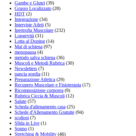
Gambe e Glutei
(39)
Grasso Localizzato
(28)
HDT
(2)
Integrazione
(34)
Interviste Atleti
(5)
Ipertrofia Muscolare
(232)
Longevità
(31)
Lotta al Doping
(14)
Mal di schiena
(97)
menopausa
(4)
metodo salva schiena
(36)
Muscoli e Metodi Rubrica
(30)
Newsletters
(7)
pancia gonfia
(11)
Preparazione Atletica
(29)
Recupero Muscolare e Fisioterapia
(17)
Ricomposizione corporea
(9)
Rubrica Ciccia & Muscoli
(12)
Salute
(57)
Scheda d'allenamento casa
(25)
Schede d'Allenamento Gratuite
(94)
scoliosi
(7)
Sfida in Live
(1)
Sonno
(1)
Stretching & Mobility
(46)