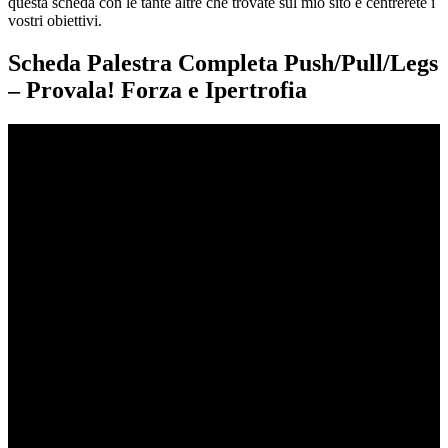
questa scheda con le tante altre che trovate sul mio sito e centrerete i
vostri obiettivi.
Scheda Palestra Completa Push/Pull/Legs
– Provala! Forza e Ipertrofia