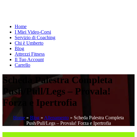
Home
I Miei Video-Corsi
Servizio di Coaching
Chi è Umberto
Blog
Attrezzi Fitness
Il Tuo Account
Carrello
Scheda Palestra Completa
Push/Pull/Legs – Provala!
Forza e Ipertrofia
Home
»
Blog
»
Allenamento
»
Scheda Palestra Completa
Push/Pull/Legs – Provala! Forza e Ipertrofia