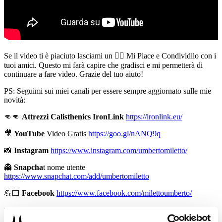
Se il video ti è piaciuto lasciami un 👍🏻 Mi Piace e Condividilo con i
tuoi amici. Questo mi farà capire che gradisci e mi permetterà di
continuare a fare video. Grazie del tuo aiuto!
PS: Seguimi sui miei canali per essere sempre aggiornato sulle mie
novità:
👊👊
Attrezzi Calisthenics IronLink
https://ironlink.eu/
🎥
YouTube
Video Gratis
https://goo.gl/nANQ9q
📸
Instagram
https://www.instagram.com/umbertomiletto/
👻
Snapcha
t nome utente
https://www.snapchat.com/add/umbertomiletto
💪🏻
Facebook
https://www.facebook.com/milettoumberto/
🏋🏻
T-shirt Allenamento
http://umbertomiletto.com/le-mie-t-shirt/