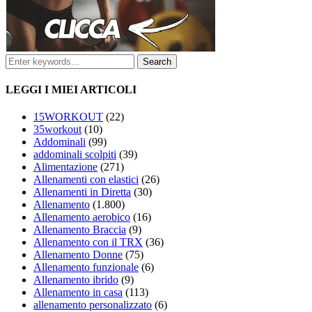
LEGGI I MIEI ARTICOLI
15WORKOUT
(22)
35workout
(10)
Addominali
(99)
addominali scolpiti
(39)
Alimentazione
(271)
Allenamenti con elastici
(26)
Allenamenti in Diretta
(30)
Allenamento
(1.800)
Allenamento aerobico
(16)
Allenamento Braccia
(9)
Allenamento con il TRX
(36)
Allenamento Donne
(75)
Allenamento funzionale
(6)
Allenamento ibrido
(9)
Allenamento in casa
(113)
allenamento personalizzato
(6)