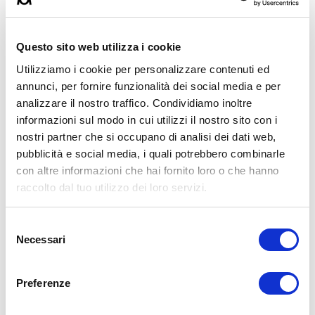
👕
Abbigliamento Burningate
http://shop.burningate.com/
➡
http://www.il-personaltrainer.com
il Blog
di allenamento del
personal trainer Umberto Miletto
Questo sito web utilizza i cookie
Utilizziamo i cookie per personalizzare contenuti ed
Avvertenze: le informazioni contenute in questi video non intendono
sostituirsi in nessun modo a parere medico o di altri specialisti.
annunci, per fornire funzionalità dei social media e per
L’autore declina ogni responsabilità di effetti o di conseguenze
analizzare il nostro traffico. Condividiamo inoltre
risultanti dall’uso di tali informazioni e dalla loro messa in pratica.
informazioni sul modo in cui utilizzi il nostro sito con i
L’allenamento con sovraccarichi, a corpo libero, con i kettlebell, con
il trx, e con altri attrezzi può causare infortuni, si consiglia pertanto
nostri partner che si occupano di analisi dei dati web,
di prestare la massima attenzione e di eseguire esercizi e
pubblicità e social media, i quali potrebbero combinarle
metodologie adatte al proprio livello di forma. Consultare il proprio
con altre informazioni che hai fornito loro o che hanno
medico di fiducia prima di intraprendere qualsiasi forma di attività
fisica o regime alimentare.
raccolto dal tuo utilizzo dei loro servizi.
Condividi:
Selezione
X
Necessari
del
Facebook
consenso
Preferenze
Allenamento
Rubrica Ciccia & Muscoli
allenamento
forza
gambe
ipertrofia
push pull legs