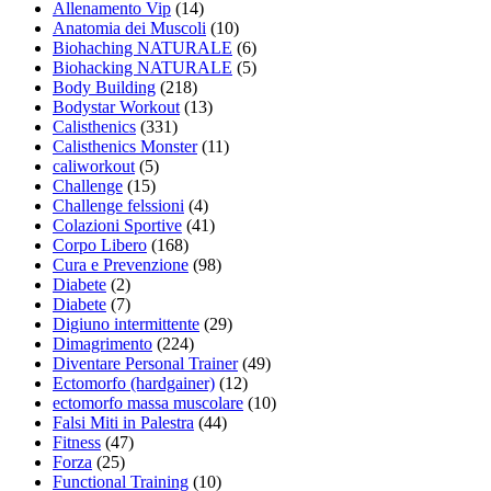
Allenamento Vip
(14)
Anatomia dei Muscoli
(10)
Biohaching NATURALE
(6)
Biohacking NATURALE
(5)
Body Building
(218)
Bodystar Workout
(13)
Calisthenics
(331)
Calisthenics Monster
(11)
caliworkout
(5)
Challenge
(15)
Challenge felssioni
(4)
Colazioni Sportive
(41)
Corpo Libero
(168)
Cura e Prevenzione
(98)
Diabete
(2)
Diabete
(7)
Digiuno intermittente
(29)
Dimagrimento
(224)
Diventare Personal Trainer
(49)
Ectomorfo (hardgainer)
(12)
ectomorfo massa muscolare
(10)
Falsi Miti in Palestra
(44)
Fitness
(47)
Forza
(25)
Functional Training
(10)