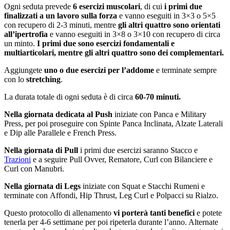
Ogni seduta prevede
6 esercizi muscolari
, di cui
i primi due
finalizzati a un lavoro sulla forza
e vanno eseguiti in 3×3 o 5×5
con recupero di 2-3 minuti, mentre
gli altri quattro sono orientati
all’ipertrofia
e vanno eseguiti in 3×8 o 3×10 con recupero di circa
un minto.
I primi due sono esercizi fondamentali e
multiarticolari, mentre gli altri quattro sono dei complementari.
Aggiungete
uno o due esercizi per l’addome
e terminate sempre
con lo
stretching
.
La durata totale di ogni seduta è di circa
60-70 minuti.
Nella giornata dedicata al Push
iniziate con Panca e Military
Press, per poi proseguire con Spinte Panca Inclinata, Alzate Laterali
e Dip alle Parallele e French Press.
Nella giornata di Pull
i primi due esercizi saranno Stacco e
Trazioni
e a seguire Pull Ovver, Rematore, Curl con Bilanciere e
Curl con Manubri.
Nella giornata di Legs
iniziate con Squat e Stacchi Rumeni e
terminate con Affondi, Hip Thrust, Leg Curl e Polpacci su Rialzo.
Questo protocollo di allenamento
vi porterà tanti benefici
e potete
tenerla per 4-6 settimane per poi ripeterla durante l’anno. Alternate