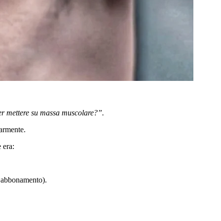
er mettere su massa muscolare?”.
larmente.
 era:
un abbonamento).