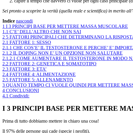
capire il tempo che davvero ci vuole per ogni caso principale (d
Sei pronto a scoprire la verità (quella reale e scientifica) in merito a
Indice
nascondi
1
I 3 PRINCIPI BASE PER METTERE MASSA MUSCOLARE
1.1
C’E’ DELL’ALTRO CHE NON SAI
2
5 FATTORI PRINCIPALI CHE DETERMINANO LA RISPO
2.1
FATTORE 1: SESSO
2.1.1
CHE COS’E’ IL TESTOSTERONE E PERCHE’ E’ IMPOR
2.1.2
IL DOPING NON E’ UN OPZIONE NON SALUTARE
2.1.2.1
COME AUMENTARE IL TESTOSTERONE IN MODO 
2.2
FATTORE 2: GENETICA E SOMATOTIPO
2.3
FATTORE 3: ETA’
2.4
FATTORE 4: ALIMENTAZIONE
2.5
FATTORE 5: ALLENAMENTO
3
QUANTO TEMPO CI VUOLE QUINDI PER METTERE MA
4
CONCLUSIONI
4.1
Condividi:
I 3 PRINCIPI BASE PER METTERE M
Prima di tutto dobbiamo mettere in chiaro una cosa!
Il 97% delle persone qui cade (specie i neofiti).