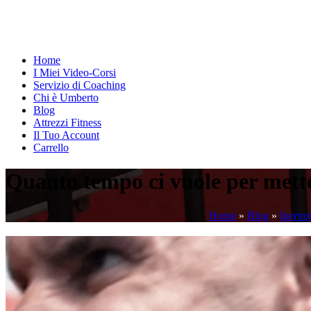
Home
I Miei Video-Corsi
Servizio di Coaching
Chi è Umberto
Blog
Attrezzi Fitness
Il Tuo Account
Carrello
Quanto tempo ci vuole per m
Home
»
Blog
»
Ipertro