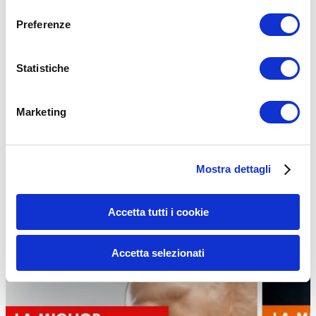
consenso
Preferenze
Questo ovviamente non vuol dire che l’allenamento in Palestra non
vada bene.
Statistiche
Se preferisci la Palestra puoi farlo tranquillamente preferendo un
approccio in Multifrequenza.
Marketing
Ecco una Programmazione
>>UOMO
e una
>>PROGRAMMAZIONE DONNA
Mostra dettagli
Accetta tutti i cookie
Accetta selezionati