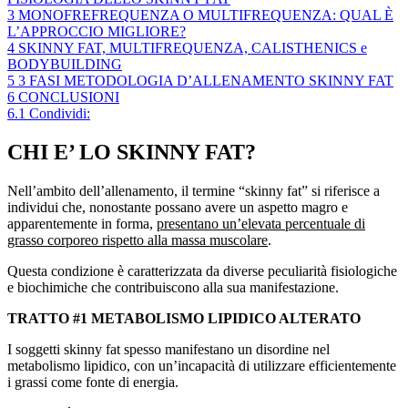
3
MONOFREFREQUENZA O MULTIFREQUENZA: QUAL È
L’APPROCCIO MIGLIORE?
4
SKINNY FAT, MULTIFREQUENZA, CALISTHENICS e
BODYBUILDING
5
3 FASI METODOLOGIA D’ALLENAMENTO SKINNY FAT
6
CONCLUSIONI
6.1
Condividi:
CHI E’ LO SKINNY FAT?
Nell’ambito dell’allenamento, il termine “skinny fat” si riferisce a
individui che, nonostante possano avere un aspetto magro e
apparentemente in forma,
presentano un’elevata percentuale di
grasso corporeo rispetto alla massa muscolare
.
Questa condizione è caratterizzata da diverse peculiarità fisiologiche
e biochimiche che contribuiscono alla sua manifestazione.
TRATTO #1 METABOLISMO LIPIDICO ALTERATO
I soggetti skinny fat spesso manifestano un disordine nel
metabolismo lipidico, con un’incapacità di utilizzare efficientemente
i grassi come fonte di energia.