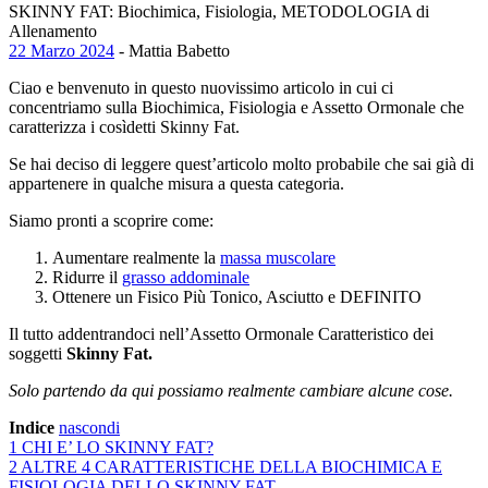
SKINNY FAT: Biochimica, Fisiologia, METODOLOGIA di
Allenamento
22 Marzo 2024
- Mattia Babetto
Ciao e benvenuto in questo nuovissimo articolo in cui ci
concentriamo sulla Biochimica, Fisiologia e Assetto Ormonale che
caratterizza i cosìdetti Skinny Fat.
Se hai deciso di leggere quest’articolo molto probabile che sai già di
appartenere in qualche misura a questa categoria.
Siamo pronti a scoprire come:
Aumentare realmente la
massa muscolare
Ridurre il
grasso addominale
Ottenere un Fisico Più Tonico, Asciutto e DEFINITO
Il tutto addentrandoci nell’Assetto Ormonale Caratteristico dei
soggetti
Skinny Fat.
Solo partendo da qui possiamo realmente cambiare alcune cose.
Indice
nascondi
1
CHI E’ LO SKINNY FAT?
2
ALTRE 4 CARATTERISTICHE DELLA BIOCHIMICA E
FISIOLOGIA DELLO SKINNY FAT