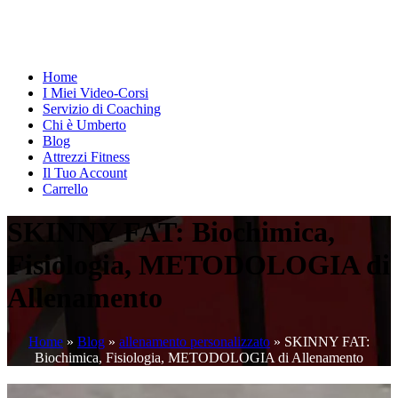
Home
I Miei Video-Corsi
Servizio di Coaching
Chi è Umberto
Blog
Attrezzi Fitness
Il Tuo Account
Carrello
SKINNY FAT: Biochimica,
Fisiologia, METODOLOGIA di
Allenamento
Home
»
Blog
»
allenamento personalizzato
»
SKINNY FAT:
Biochimica, Fisiologia, METODOLOGIA di Allenamento