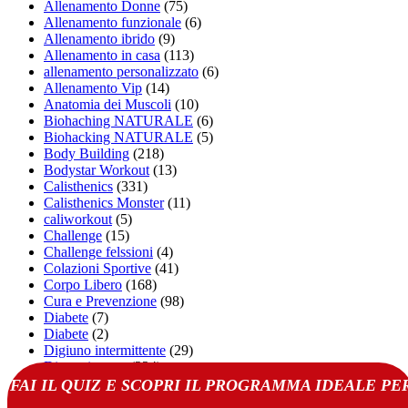
Allenamento Donne
(75)
Allenamento funzionale
(6)
Allenamento ibrido
(9)
Allenamento in casa
(113)
allenamento personalizzato
(6)
Allenamento Vip
(14)
Anatomia dei Muscoli
(10)
Biohaching NATURALE
(6)
Biohacking NATURALE
(5)
Body Building
(218)
Bodystar Workout
(13)
Calisthenics
(331)
Calisthenics Monster
(11)
caliworkout
(5)
Challenge
(15)
Challenge felssioni
(4)
Colazioni Sportive
(41)
Corpo Libero
(168)
Cura e Prevenzione
(98)
Diabete
(7)
Diabete
(2)
Digiuno intermittente
(29)
Dimagrimento
(224)
Diventare Personal Trainer
(49)
FAI IL QUIZ E SCOPRI IL PROGRAMMA IDEALE PE
Ectomorfo (hardgainer)
(12)