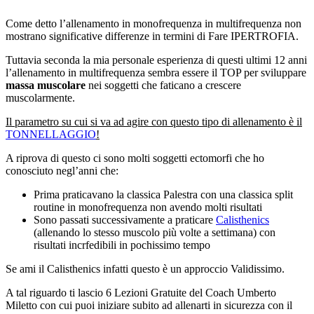
Come detto l’allenamento in monofrequenza in multifrequenza non
mostrano significative differenze in termini di Fare IPERTROFIA.
Tuttavia seconda la mia personale esperienza di questi ultimi 12 anni
l’allenamento in multifrequenza sembra essere il TOP per sviluppare
massa muscolare
nei soggetti che faticano a crescere
muscolarmente.
Il parametro su cui si va ad agire con questo tipo di allenamento è il
TONNELLAGGIO
!
A riprova di questo ci sono molti soggetti ectomorfi che ho
conosciuto negl’anni che:
Prima praticavano la classica Palestra con una classica split
routine in monofrequenza non avendo molti risultati
Sono passati successivamente a praticare
Calisthenics
(allenando lo stesso muscolo più volte a settimana) con
risultati incrfedibili in pochissimo tempo
Se ami il Calisthenics infatti questo è un approccio Validissimo.
A tal riguardo ti lascio 6 Lezioni Gratuite del Coach Umberto
Miletto con cui puoi iniziare subito ad allenarti in sicurezza con il