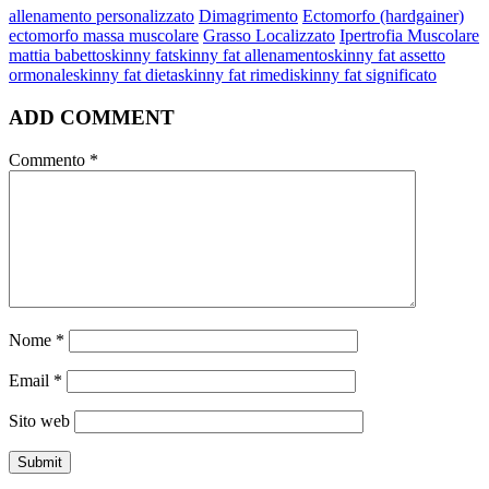
allenamento personalizzato
Dimagrimento
Ectomorfo (hardgainer)
ectomorfo massa muscolare
Grasso Localizzato
Ipertrofia Muscolare
mattia babetto
skinny fat
skinny fat allenamento
skinny fat assetto
ormonale
skinny fat dieta
skinny fat rimedi
skinny fat significato
ADD COMMENT
Commento
*
Nome
*
Email
*
Sito web