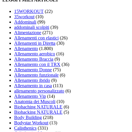
15WORKOUT
(22)
35workout
(10)
Addominali
(99)
addominali scolpiti
(39)
Alimentazione
(271)
Allenamenti con elastici
(26)
Allenamenti in Diretta
(30)
Allenamento
(1.800)
Allenamento aerobico
(16)
Allenamento Braccia
(9)
Allenamento con il TRX
(36)
Allenamento Donne
(75)
Allenamento funzionale
(6)
Allenamento ibrido
(9)
Allenamento in casa
(113)
allenamento personalizzato
(6)
Allenamento Vip
(14)
Anatomia dei Muscoli
(10)
Biohaching NATURALE
(6)
Biohacking NATURALE
(5)
Body Building
(218)
Bodystar Workout
(13)
Calisthenics
(331)