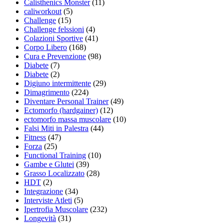
Calisthenics Monster
(11)
caliworkout
(5)
Challenge
(15)
Challenge felssioni
(4)
Colazioni Sportive
(41)
Corpo Libero
(168)
Cura e Prevenzione
(98)
Diabete
(7)
Diabete
(2)
Digiuno intermittente
(29)
Dimagrimento
(224)
Diventare Personal Trainer
(49)
Ectomorfo (hardgainer)
(12)
ectomorfo massa muscolare
(10)
Falsi Miti in Palestra
(44)
Fitness
(47)
Forza
(25)
Functional Training
(10)
Gambe e Glutei
(39)
Grasso Localizzato
(28)
HDT
(2)
Integrazione
(34)
Interviste Atleti
(5)
Ipertrofia Muscolare
(232)
Longevità
(31)