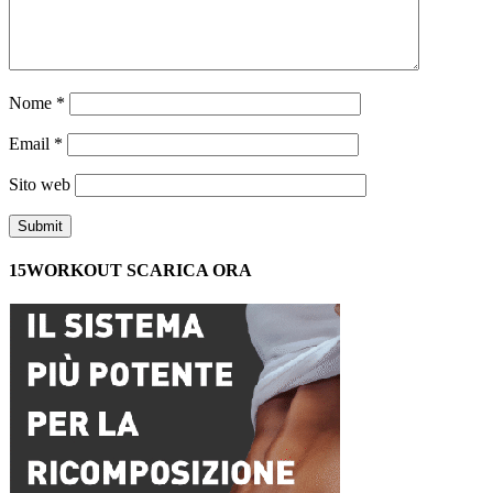
Nome
*
Email
*
Sito web
15WORKOUT SCARICA ORA