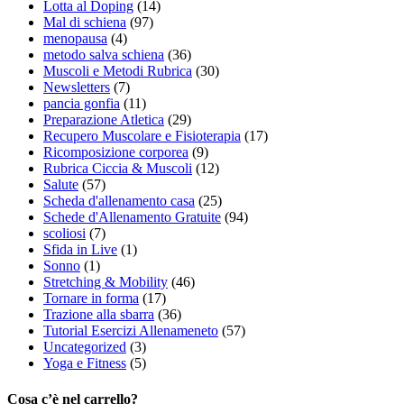
Lotta al Doping
(14)
Mal di schiena
(97)
menopausa
(4)
metodo salva schiena
(36)
Muscoli e Metodi Rubrica
(30)
Newsletters
(7)
pancia gonfia
(11)
Preparazione Atletica
(29)
Recupero Muscolare e Fisioterapia
(17)
Ricomposizione corporea
(9)
Rubrica Ciccia & Muscoli
(12)
Salute
(57)
Scheda d'allenamento casa
(25)
Schede d'Allenamento Gratuite
(94)
scoliosi
(7)
Sfida in Live
(1)
Sonno
(1)
Stretching & Mobility
(46)
Tornare in forma
(17)
Trazione alla sbarra
(36)
Tutorial Esercizi Allenameneto
(57)
Uncategorized
(3)
Yoga e Fitness
(5)
Cosa c’è nel carrello?