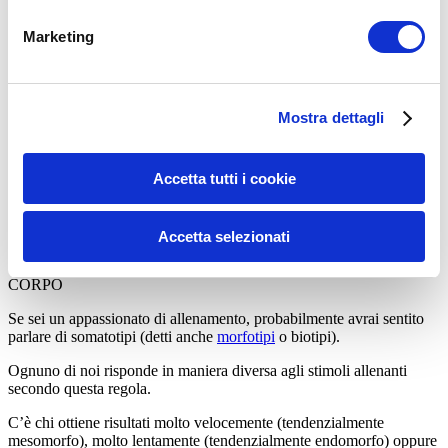
Le 3 foto
Marketing
Solo con queste 2 si è già in grado di ottenere risultati
straordinari.
Il consiglio che ti do, sinceramente,
magari fai dare un’occhiata alle
foto da qualcuno di esperto che sia sincero con te e ti dica meglio
Mostra dettagli
quei 3 punti principali
visti sopra nelle foto (sono davvero importanti
e fanno la differenza).
Accetta tutti i cookie
Se hai piacere sono disponibile, inviami tutto per email a
mattiababetto@fisicofunzionale.com
(è GRATIS tranquillo).
Accetta selezionati
SCOLPISCI GLI ADDOMINALI IN BASE AL TUO TIPO DI
CORPO
Se sei un appassionato di allenamento, probabilmente avrai sentito
parlare di somatotipi (detti anche
morfotipi
o biotipi).
Ognuno di noi risponde in maniera diversa agli stimoli allenanti
secondo questa regola.
C’è chi ottiene risultati molto velocemente (tendenzialmente
mesomorfo), molto lentamente (tendenzialmente endomorfo) oppure