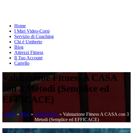
Home
I Miei Video-Corsi
Servizio di Coaching
Chi è Umberto
Blog
Attrezzi Fitness
Il Tuo Account
Carrello
Valutazione Fitness A CASA
con 3 Metodi (Semplice ed
EFFICACE)
Home
»
Blog
»
Allenamento
»
Valutazione Fitness A CASA con 3
Metodi (Semplice ed EFFICACE)