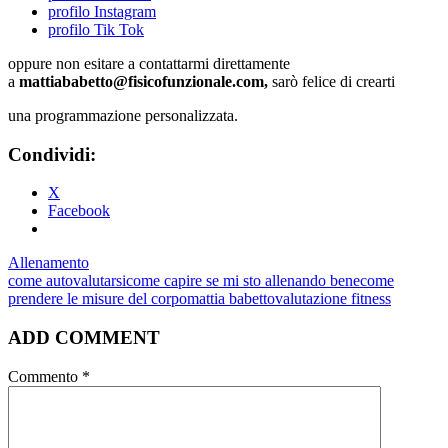
profilo Instagram
profilo Tik Tok
oppure non esitare a contattarmi direttamente
a
mattiababetto@fisicofunzionale.com,
sarò felice di crearti
una programmazione personalizzata.
Condividi:
X
Facebook
Allenamento
come autovalutarsi
come capire se mi sto allenando bene
come
prendere le misure del corpo
mattia babetto
valutazione fitness
ADD COMMENT
Commento
*