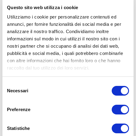
Questo sito web utilizza i cookie
Utilizziamo i cookie per personalizzare contenuti ed
annunci, per fornire funzionalità dei social media e per
analizzare il nostro traffico. Condividiamo inoltre
informazioni sul modo in cui utilizzi il nostro sito con i
nostri partner che si occupano di analisi dei dati web,
pubblicità e social media, i quali potrebbero combinarle
con altre informazioni che hai fornito loro o che hanno
raccolto dal tuo utilizzo dei loro servizi.
Selezione
SERVONO TUTTE E 3 LE MISURE
Necessari
del
VISTE?
consenso
Preferenze
Non per forza!
Personalmente consiglio quanto meno le prime 2:
Statistiche
Peso (e altezza)