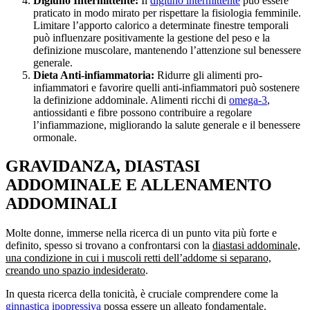
Digiuno Intermittente:
Il
digiuno intermittente
può essere
praticato in modo mirato per rispettare la fisiologia femminile.
Limitare l’apporto calorico a determinate finestre temporali
può influenzare positivamente la gestione del peso e la
definizione muscolare, mantenendo l’attenzione sul benessere
generale.
Dieta Anti-infiammatoria:
Ridurre gli alimenti pro-
infiammatori e favorire quelli anti-infiammatori può sostenere
la definizione addominale. Alimenti ricchi di
omega-3
,
antiossidanti e fibre possono contribuire a regolare
l’infiammazione, migliorando la salute generale e il benessere
ormonale.
GRAVIDANZA, DIASTASI
ADDOMINALE E ALLENAMENTO
ADDOMINALI
Molte donne, immerse nella ricerca di un punto vita più forte e
definito, spesso si trovano a confrontarsi con la
diastasi addominale,
una condizione in cui i muscoli retti dell’addome si separano,
creando uno spazio indesiderato
.
In questa ricerca della tonicità, è cruciale comprendere come la
ginnastica ipopressiva
possa essere un alleato fondamentale.