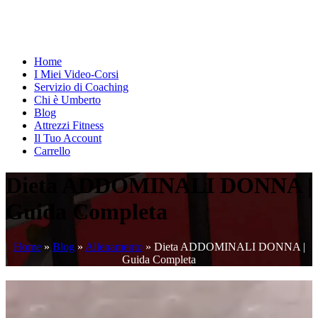
Home
I Miei Video-Corsi
Servizio di Coaching
Chi è Umberto
Blog
Attrezzi Fitness
Il Tuo Account
Carrello
Dieta ADDOMINALI DONNA |
Guida Completa
Home
»
Blog
»
Allenamento
»
Dieta ADDOMINALI DONNA |
Guida Completa