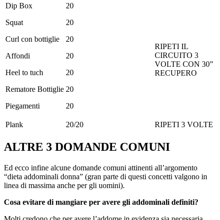
Dip Box
20
Squat
20
Curl con bottiglie
20
RIPETI IL
CIRCUITO 3
Affondi
20
VOLTE CON 30”
Heel to tuch
20
RECUPERO
Rematore Bottiglie
20
Piegamenti
20
Plank
20/20
RIPETI 3 VOLTE
ALTRE 3 DOMANDE COMUNI
Ed ecco infine alcune domande comuni attinenti all’argomento
“dieta addominali donna” (gran parte di questi concetti valgono in
linea di massima anche per gli uomini).
Cosa evitare di mangiare per avere gli addominali definiti?
Molti credono che per avere l’addome in evidenza sia necessaria