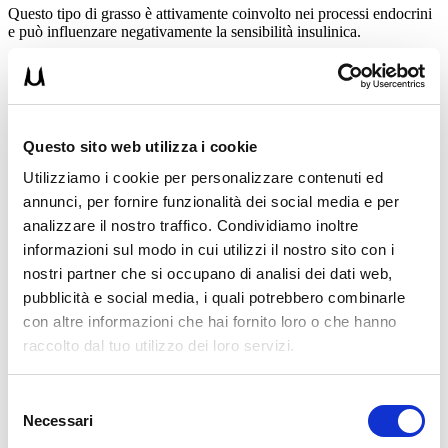
Questo tipo di grasso è attivamente coinvolto nei processi endocrini
e può influenzare negativamente la sensibilità insulinica.
SHORT ECTOMORFO E CORTISOLO
SHORT SU COME RIDURRE IL CORTISOLO
MOTIVO #2: INSULINA E CARBOIDRATI RAFFINATI
Questo sito web utilizza i cookie
L’insulina, fondamentale nella regolazione del glucosio, può
Utilizziamo i cookie per personalizzare contenuti ed
influenzare la distribuzione del grasso corporeo.
annunci, per fornire funzionalità dei social media e per
Una dieta ricca di carboidrati raffinati può innescare picchi
analizzare il nostro traffico. Condividiamo inoltre
insulinici, promuovendo l’accumulo di grasso soprattutto
informazioni sul modo in cui utilizzi il nostro sito con i
nell’addome.
nostri partner che si occupano di analisi dei dati web,
La resistenza insulinica, spesso associata a questo tipo di
pubblicità e social media, i quali potrebbero combinarle
alimentazione, può aggravare ulteriormente la situazione.
con altre informazioni che hai fornito loro o che hanno
MOTIVO #3: ORMONI SESSUALI E ESTROGENI
raccolto dal tuo utilizzo dei loro servizi.
Gli ormoni sessuali, come gli estrogeni, giocano un ruolo chiave
nella distribuzione del grasso corporeo.
Selezione
Necessari
del
Cambiamenti ormonali legati all’età o a disfunzioni endocrine
possono favorire l’accumulo di grasso sui fianchi e nella
zona