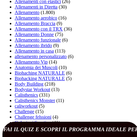
Allenamenti con elastici
(26)
Allenamenti in Diretta
(30)
Allenamento
(1.800)
Allenamento aerobico
(16)
Allenamento Braccia
(9)
Allenamento con il TRX
(36)
Allenamento Donne
(75)
Allenamento funzionale
(6)
Allenamento ibrido
(9)
Allenamento in casa
(113)
allenamento personalizzato
(6)
Allenamento Vip
(14)
Anatomia dei Muscoli
(10)
Biohaching NATURALE
(6)
Biohacking NATURALE
(5)
Body Building
(218)
Bodystar Workout
(13)
Calisthenics
(331)
Calisthenics Monster
(11)
caliworkout
(5)
Challenge
(15)
Challenge felssioni
(4)
Colazioni Sportive
(41)
Corpo Libero
(168)
FAI IL QUIZ E SCOPRI IL PROGRAMMA IDEALE PE
Cura e Prevenzione
(98)