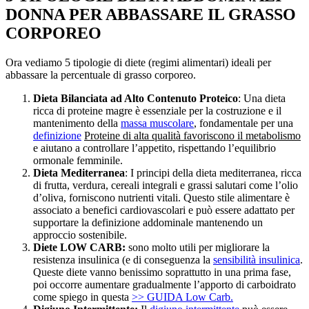
DONNA PER ABBASSARE IL GRASSO
CORPOREO
Ora vediamo 5 tipologie di diete (regimi alimentari) ideali per
abbassare la percentuale di grasso corporeo.
Dieta Bilanciata ad Alto Contenuto Proteico
: Una dieta
ricca di proteine magre è essenziale per la costruzione e il
mantenimento della
massa muscolare
, fondamentale per una
definizione
Proteine di alta qualità favoriscono il metabolismo
e aiutano a controllare l’appetito, rispettando l’equilibrio
ormonale femminile.
Dieta Mediterranea
: I principi della dieta mediterranea, ricca
di frutta, verdura, cereali integrali e grassi salutari come l’olio
d’oliva, forniscono nutrienti vitali. Questo stile alimentare è
associato a benefici cardiovascolari e può essere adattato per
supportare la definizione addominale mantenendo un
approccio sostenibile.
Diete LOW CARB:
sono molto utili per migliorare la
resistenza insulinica (e di conseguenza la
sensibilità insulinica
.
Queste diete vanno benissimo soprattutto in una prima fase,
poi occorre aumentare gradualmente l’apporto di carboidrato
come spiego in questa
>> GUIDA Low Carb.