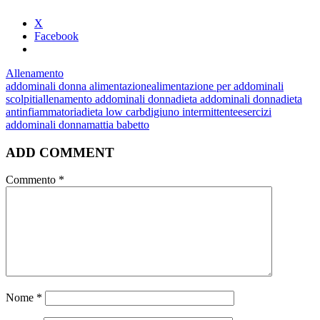
X
Facebook
Allenamento
addominali donna alimentazione
alimentazione per addominali
scolpiti
allenamento addominali donna
dieta addominali donna
dieta
antinfiammatoria
dieta low carb
digiuno intermittente
esercizi
addominali donna
mattia babetto
ADD COMMENT
Commento
*
Nome
*