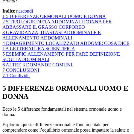
Pronta?
Indice
nascondi
1
5 DIFFERENZE ORMONALI UOMO E DONNA
2
5 TIPOLOGIE DIETA ADDOMINALI DONNA PER
ABBASSARE IL GRASSO CORPOREO
3
GRAVIDANZA, DIASTASI ADDOMINALE E
ALLENAMENTO ADDOMINALI
4
DIMAGRIMENTO LOCALIZZATO ADDOME: COSA DICE
LA LETTERATURA SCIENTIFICA
5
ESEMPIO ALLENAMENTO PER FARE DEFINIZIONE
SUGLI ADDOMINALI
6
ALTRE 3 DOMANDE COMUNI
7
CONCLUSIONI
7.1
Condividi:
5 DIFFERENZE ORMONALI UOMO E
DONNA
Ecco le 5 differenze fondamentali nel sistema ormonale uomo e
donna.
Esplorare queste differenze ormonali è fondamentale per
comprendere come l’equilibrio ormonale possa impattare la salute e